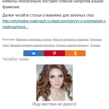
клиенты обязательно поставят плюсик напротив вашей
фамилии.
Далее читайте статьи о макияже для зеленых глаз
http://pricheska-makiyazh.ru-best.com/otzyvy-o-pricheskah-i-
makiyazhe/ot...
Категории:
Макияж и прическа в салоне
,
Мастер причесок и макияжа
,
Прически
дома
,
Маникюр педикюр макияж прическа
,
Сделать макияж прическу
,
Отзывы
Читайте также
Ищу мастера не дорого!