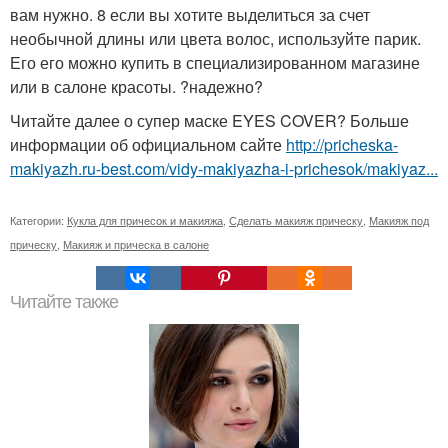
вам нужно. 8 если вы хотите выделиться за счет
необычной длины или цвета волос, используйте парик.
Его его можно купить в специализированном магазине
или в салоне красоты. ?надежно?
Читайте далее о супер маске EYES COVER? Больше
информации об официальном сайте
http://pricheska-
makiyazh.ru-best.com/vidy-makiyazha-i-prichesok/makiyaz...
Категории:
Кукла для причесок и макияжа
,
Сделать макияж прическу
,
Макияж под
прическу
,
Макияж и прическа в салоне
Читайте также