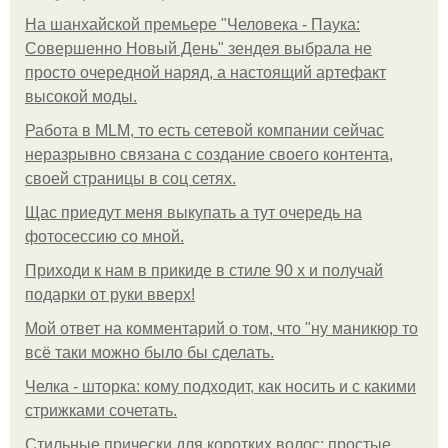
На шанхайской премьере "Человека - Паука:
Совершенно Новый День" зендея выбрала не
просто очередной наряд, а настоящий артефакт
высокой моды.
Работа в MLM, то есть сетевой компании сейчас
неразрывно связана с создание своего контента,
своей страницы в соц сетях.
Щас приедут меня выкупать а тут очередь на
фотосессию со мной.
Приходи к нам в прикиде в стиле 90 х и получай
подарки от руки вверх!
Мой ответ на комментарий о том, что "ну маникюр то
всё таки можно было бы сделать.
Челка - шторка: кому подходит, как носить и с какими
стрижками сочетать.
Стильные прически для коротких волос: простые