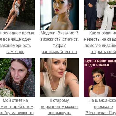
 последнее время
Модели! Визажист?
Как опоздани
я всё чаще одну
визажист? !стилист!
невесты на сва
закономерность
?Уфа?
помогло дизайн
замечаю.
записывайтесь на
открыть свой
профессиональный
бренд.
макияж! ?прически?
!локоны! работаю с
выездом на дом.
1000 руб.
Мой ответ на
К старому
На шанхайско
омментарий о том,
перманенту можно
премьере
то "ну маникюр то
привыкнуть.
"Человека - Пау