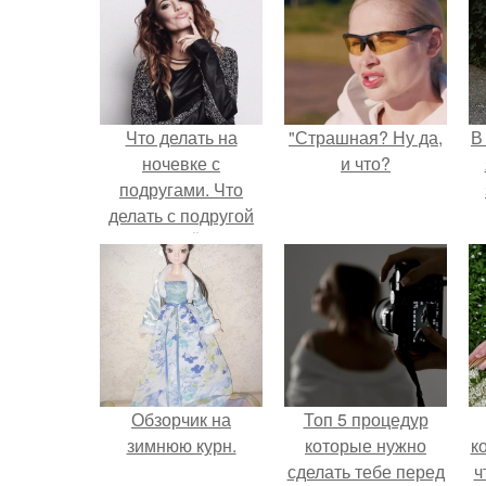
Что делать на
"Страшная? Ну да,
В
ночевке с
и что?
подругами. Что
делать с подругой
на НОЧЁВКЕ
Обзорчик на
Топ 5 процедур
зимнюю курн.
которые нужно
к
сделать тебе перед
ч