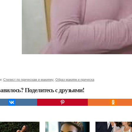
и:
Стилист по прическам и макияжу
,
Образ макияж и прическа
авилось? Поделитесь с друзьями!