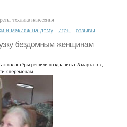
реты, техника нанесения
ки и макияж на дому
игры
отзывы
рузку бездомным женщинам
ак волонтёры решили поздравить с 8 марта тех,
ути к переменам