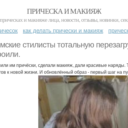
ПРИЧЕСКА И МАКИЯЖ
прическах и макияже лица, новости, отзывы, новинки, сек
ичесок
как делать прически и макияж
причес
мские стилисты тотальную перезаг
роили.
или им причёски, сделали макияж, дали красивые наряды. Т
отов к новой жизни. И обновлённый образ - первый шаг на п