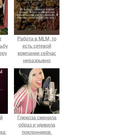
е
Работа в MLM, то
дьбу
есть сетевой
еру
компании сейчас
неразрывно
связана с создание
своего контента,
своей страницы в
соц сетях.
й
Глюкоза сменила
образ и удивила
ка:
поклонников.