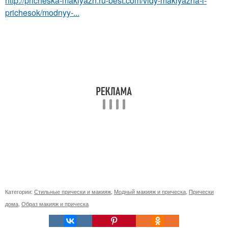
http://pricheska-makiyazh.ru-best.com/vidy-makiyazha-i-
prichesok/modnyy-...
Категории:
Стильные прически и макияж
,
Модный макияж и прическа
,
Прически
дома
,
Образ макияж и прическа