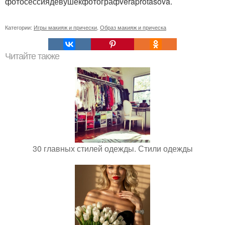
фотосессиядевушекфотографveraprotasova.
Категории:
Игры макияж и прически
,
Образ макияж и прическа
Читайте также
30 главных стилей одежды. Стили одежды