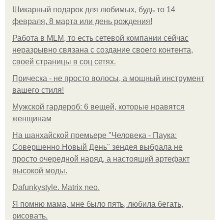
Шикарный подарок для любимых, будь то 14
февраля, 8 марта или день рождения!
Работа в MLM, то есть сетевой компании сейчас
неразрывно связана с создание своего контента,
своей страницы в соц сетях.
Прическа - не просто волосы, а мощный инструмент
вашего стиля!
Мужской гардероб: 6 вещей, которые нравятся
женщинам
На шанхайской премьере "Человека - Паука:
Совершенно Новый День" зендея выбрала не
просто очередной наряд, а настоящий артефакт
высокой моды.
Dafunkystyle. Matrix neo.
Я помню мама, мне было пять, любила бегать,
рисовать.