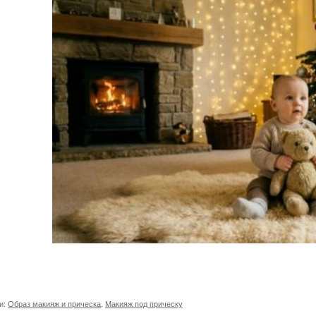
и:
Образ макияж и прическа
,
Макияж под прическу