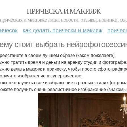
ПРИЧЕСКА И МАКИЯЖ
прическах и макияже лица, новости, отзывы, новинки, сек
ичесок
как делать прически и макияж
причес
ему стоит выбрать нейрофотосесси
предстанете в своем лучшем образе (каком пожелаете).
нужно тратить время и деньги на аренду студии и фотографа
нужно делать макияж и прическу, чтобы просто сфотографир
получите изображение в суперкачестве.
можете получить свое изображение в разных стилях (от ром
можете получить очень реалистичное изображение (знакомые 