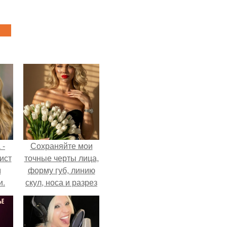
 -
Сохраняйте мои
ист
точные черты лица,
м
форму губ, линию
и.
скул, носа и разрез
глаз.