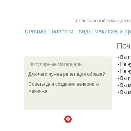
полезная информация о 
главная
новости
виды макияжа и пр
Поч
- Вы 
- Не 
Популярные материалы
- Не 
Для чего нужна репетиция образа?
- Вы 
Советы для создания вечернего
- Вы 
макияжа.
- Вы 