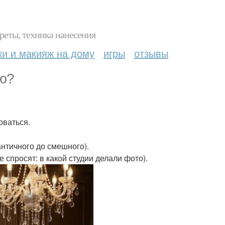
реты, техника нанесения
ки и макияж на дому
игры
отзывы
ю?
.
оваться.
античного до смешного).
спросят: в какой студии делали фото).