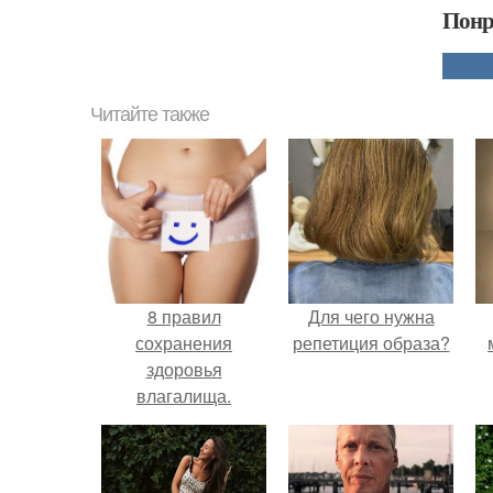
Понр
Читайте также
8 правил
Для чего нужна
сохранения
репетиция образа?
здоровья
влагалища.
Нормальная
микрофлора
влагалища