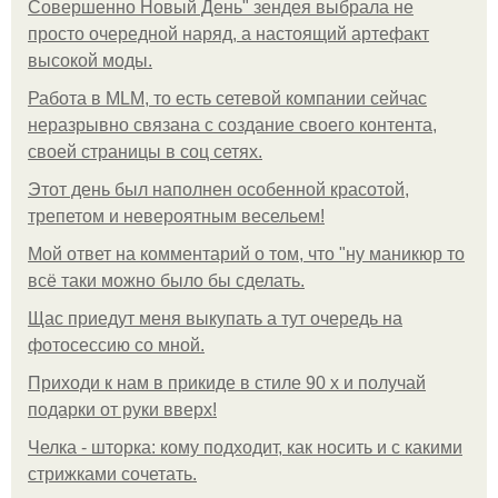
Совершенно Новый День" зендея выбрала не
просто очередной наряд, а настоящий артефакт
высокой моды.
Работа в MLM, то есть сетевой компании сейчас
неразрывно связана с создание своего контента,
своей страницы в соц сетях.
Этот день был наполнен особенной красотой,
трепетом и невероятным весельем!
Мой ответ на комментарий о том, что "ну маникюр то
всё таки можно было бы сделать.
Щас приедут меня выкупать а тут очередь на
фотосессию со мной.
Приходи к нам в прикиде в стиле 90 х и получай
подарки от руки вверх!
Челка - шторка: кому подходит, как носить и с какими
стрижками сочетать.