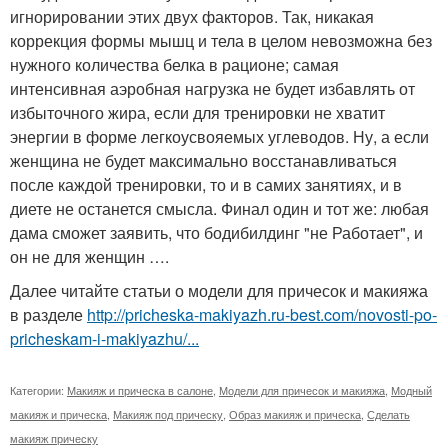
игнорировании этих двух факторов. Так, никакая
коррекция формы мышц и тела в целом невозможна без
нужного количества белка в рационе; самая
интенсивная аэробная нагрузка не будет избавлять от
избыточного жира, если для тренировки не хватит
энергии в форме легкоусвояемых углеводов. Ну, а если
женщина не будет максимально восстанавливаться
после каждой тренировки, то и в самих занятиях, и в
диете не останется смысла. Финал один и тот же: любая
дама сможет заявить, что бодибилдинг "не Работает", и
он не для женщин ….
Далее читайте статьи о модели для причесок и макияжа
в разделе
http://pricheska-makiyazh.ru-best.com/novosti-po-
pricheskam-i-makiyazhu/...
Категории:
Макияж и прическа в салоне
,
Модели для причесок и макияжа
,
Модный
макияж и прическа
,
Макияж под прическу
,
Образ макияж и прическа
,
Сделать
макияж прическу