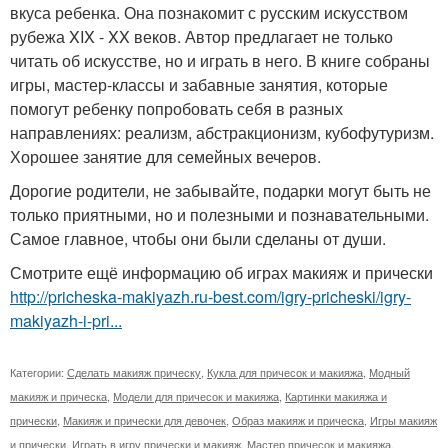
вкуса ребенка. Она познакомит с русским искусством
рубежа XIX - XX веков. Автор предлагает не только
читать об искусстве, но и играть в него. В книге собраны
игры, мастер-классы и забавные занятия, которые
помогут ребенку попробовать себя в разных
направлениях: реализм, абстракционизм, кубофутуризм.
Хорошее занятие для семейных вечеров.
Дорогие родители, не забывайте, подарки могут быть не
только приятными, но и полезными и познавательными.
Самое главное, чтобы они были сделаны от души.
Смотрите ещё информацию об играх макияж и прически
http://pricheska-makiyazh.ru-best.com/igry-pricheski/igry-
makiyazh-i-pri...
Категории:
Сделать макияж прическу
,
Кукла для причесок и макияжа
,
Модный
макияж и прическа
,
Модели для причесок и макияжа
,
Картинки макияжа и
прически
,
Макияж и прически для девочек
,
Образ макияж и прическа
,
Игры макияж
и прически
,
Играть в игру прически и макияж
,
Мастер причесок и макияжа
,