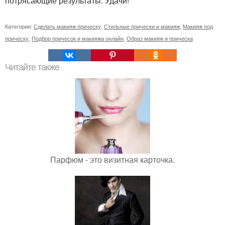
потрясающие результаты. Удачи!
Категории:
Сделать макияж прическу
,
Стильные прически и макияж
,
Макияж под
прическу
,
Подбор причесок и макияжа онлайн
,
Образ макияж и прическа
Читайте также
Парфюм - это визитная карточка.