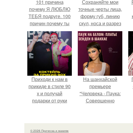
101 причина
Сохраняйте мои
почему Я ЛЮБЛЮ
точные черты лица,
ТЕБЯ подруге. 100
форму губ, линию
причин почему ты
скул, носа и разрез
моя лучшая
глаз.
с
подруга.
Приходи к нам в
На шанхайской
прикиде в стиле 90
премьере
х и получай
"Человека - Паука:
подарки от руки
Совершенно
вверх!
Новый День"
зендея выбрала не
просто очередной
наряд, а настоящий
© 2026 Прическа и макияж