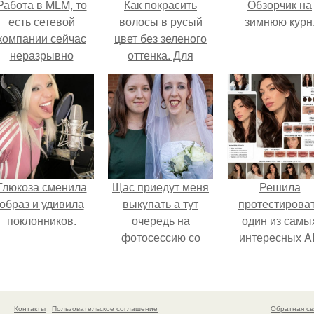
Работа в MLM, то
Как покрасить
Обзорчик на
есть сетевой
волосы в русый
зимнюю курн
компании сейчас
цвет без зеленого
неразрывно
оттенка. Для
вязана с создание
здоровья волос:
своего контента,
причины появления
своей страницы в
зеленого оттенка
соц сетях.
Глюкоза сменила
Щас приедут меня
Решила
образ и удивила
выкупать а тут
протестирова
поклонников.
очередь на
один из самы
фотосессию со
интересных AI
мной.
промтов для бь
- анализа.
Контакты
Пользовательское соглашение
Обратная св