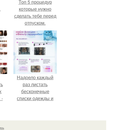
Топ 5 процедур
.
которые нужно
сделать тебе перед
отпуском.
Надоело каждый
ть
раз листать
х
бесконечные
 -
списки одежды и
юти
заново собирать
любимый лук по
кусочкам?
язь