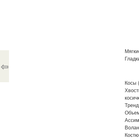
Мягки
Гладк
⇦
Косы 
Хвост
косичк
Тренд
Объем
Ассим
Волан
Костю