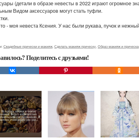
суары (детали в образе невесты в 2022 играют огромное знач
ьным Видом аксессуаров могут стать туфли.
тки.
то - моя невеста Ксения. У нас были рукава, пучок и нежны
и:
Свадебные прически и макияж
,
Сделать макияж прическу
,
Образ макияж и прическа
авилось? Поделитесь с друзьями!