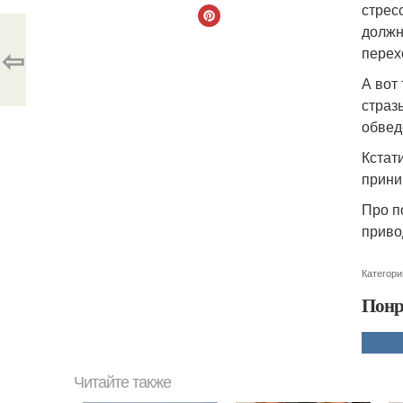
стрес
должн
⇦
перех
А вот
страз
обвед
Кстат
прини
Про п
приво
Категори
Понр
Читайте также