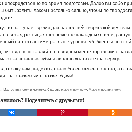
с непосредственно во время подготовки. Далее вы себе при
ы быть залиты лаком настолько сильно, чтобы по твердости
одите.
 тут-то наступает время для настоящей творческой деятельно
ы на веках, ресницах (непременно накладных), тени, растуш
енный на три сантиметра выше уровня губ, блестки по всей 
и, никогда не оставляйте на видном месте коробочки с накл
мают за вставные зубы и активно хватаются за сердце.
одготовку вам, надеюсь, стало более менее понятно, а о том,
дит расскажем чуть позже. Удачи!
и:
Мастер причесок и макияжа
,
Сделать макияж прическу
,
Макияж под прическу
авилось? Поделитесь с друзьями!