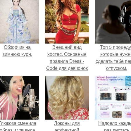
Обзорчик на
Внешний вид
Топ 5 процед
зимнюю курн.
хостес. Основные
которые нужн
правила Dress -
сделать тебе пе
Code для девчонок
отпуском.
на вакансию
хостесс!
Глюкоза сменила
Локоны для
Надоело кажд
образ и удивила
эффектной
раз листать