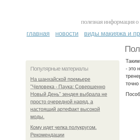
полезная информация о 
главная
новости
виды макияжа и пр
Пол
Таким
- это
Популярные материалы
трене
На шанхайской премьере
точно
"Человека - Паука: Совершенно
Пособ
Новый День" зендея выбрала не
просто очередной наряд, а
настоящий артефакт высокой
моды.
Кому идет челка полукругом.
Рекомендации