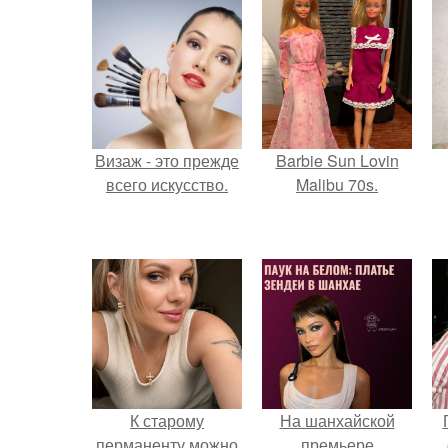
Визаж - это прежде
Barbie Sun Lovin
всего искусство.
Malibu 70s.
К старому
На шанхайской
перманенту можно
премьере