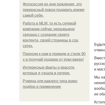
Фотосессия ко дню рождения, это
прекрасный повод подарить время
самой себе.
Работа в MLM, то есть сетевой
компании сейчас неразрывно
связана с создание своего
контента, своей страницы в соц
Будьт
сетях.
отмен
Приходи к нам в прикиде в стиле 90
Вмест
х и получай подарки от руки вверх!
русск
Интересные факты о красоте,
и мас
которые я узнала в питере.
Мы на
Румяна для каждого типа кожи:
некое
подбор и применение
вообщ
ее об
Кстат