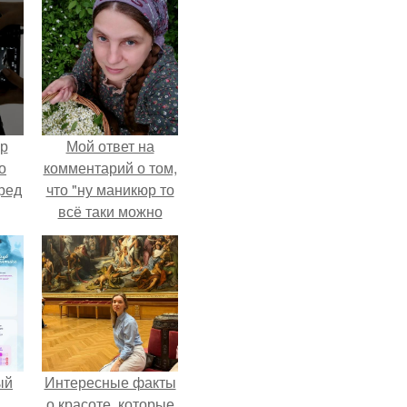
ур
Мой ответ на
о
комментарий о том,
ред
что "ну маникюр то
всё таки можно
было бы сделать.
ый
Интересные факты
о красоте, которые