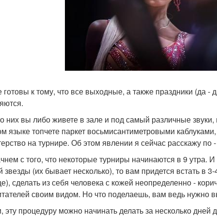
е готовы к тому, что все выходные, а также праздники (да -
яются.
о них вы либо живете в зале и под самый различные звуки
ом языке топчете паркет восьмисантиметровыми каблуками,
терство на турнире. Об этом явлении я сейчас расскажу по 
чнем с того, что некоторые турниры начинаются в 9 утра. 
й звезды (их бывает несколько), то вам придется встать в 3
е), сделать из себя человека с кожей неопределенно - корич
итателей своим видом. Но что поделаешь, вам ведь нужно в
и, эту процедуру можно начинать делать за несколько дней