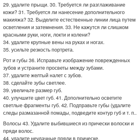
29. удалите прыщи. 30. Требуется ли разглаживание
кожи? 31. Требуется ли нанесение дополнительного
макияжа? 32. Выделите естественные линии лица путем
осветления и затемнения. 33. Не кажутся ли слишком
красными руки, ноги, локти и колени?
34. удалите крупные вены на руках и ногах.
35. усильте резкость портрета.
Рот и губы 36. Исправьте изображение поврежденных
зубов и устраните просветы между зубами.
37. удалите желтый налет с зубов.
38. сделайте зубы светлее.
39. увеличьте размер губ.
40. улучшите цвет губ. 41. Дополнительно осветите
светлые фрагменты губ. 42. Подправьте губы (удалите
следы размазанной помады, подведите контур губ и т. п..
Волосы 43. Удалите выбившиеся из прически волоски и
пряди волос.
44. удалите неудачные пряди в прическе.