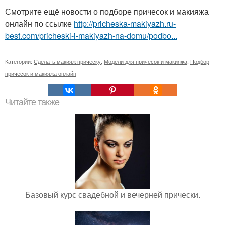
Смотрите ещё новости о подборе причесок и макияжа
онлайн по ссылке
http://pricheska-makiyazh.ru-
best.com/pricheski-i-makiyazh-na-domu/podbo...
Категории:
Сделать макияж прическу
,
Модели для причесок и макияжа
,
Подбор
причесок и макияжа онлайн
Читайте также
Базовый курс свадебной и вечерней прически.