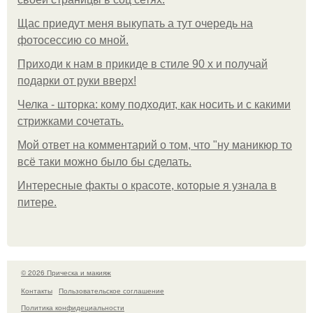
Щас приедут меня выкупать а тут очередь на
фотосессию со мной.
Приходи к нам в прикиде в стиле 90 х и получай
подарки от руки вверх!
Челка - шторка: кому подходит, как носить и с какими
стрижками сочетать.
Мой ответ на комментарий о том, что "ну маникюр то
всё таки можно было бы сделать.
Интересные факты о красоте, которые я узнала в
питере.
© 2026 Прическа и макияж
Контакты
Пользовательское соглашение
Политика конфидециальности