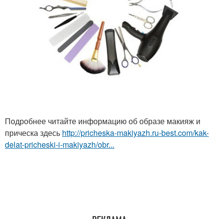
Подробнее читайте информацию об образе макияж и
прическа здесь
http://pricheska-makiyazh.ru-best.com/kak-
delat-pricheski-i-makiyazh/obr...