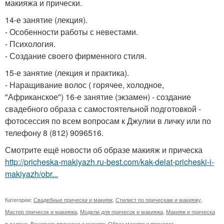
макияжа и прически.
14-е занятие (лекция).
- Особенности работы с невестами.
- Психология.
- Создание своего фирменного стиля.
15-е занятие (лекция и практика).
- Наращивание волос ( горячее, холодное,
"Африканское") 16-е занятие (экзамен) - создание
свадебного образа с самостоятельной подготовкой -
фотосессия по всем вопросам к Джулии в личку или по
телефону 8 (812) 9096516.
Смотрите ещё новости об образе макияж и прическа
http://pricheska-makiyazh.ru-best.com/kak-delat-pricheski-i-
makiyazh/obr...
Категории:
Свадебные прически и макияж
,
Стилист по прическам и макияжу
,
Мастер причесок и макияжа
,
Модели для причесок и макияжа
,
Макияж и прическа
в салоне
,
Вечерние прически и макияж
,
Образ макияж и прическа