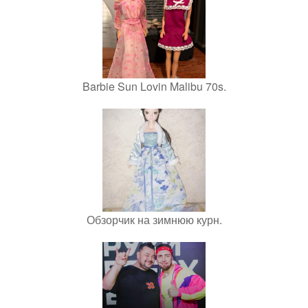
Barbie Sun Lovin Malibu 70s.
Обзорчик на зимнюю курн.