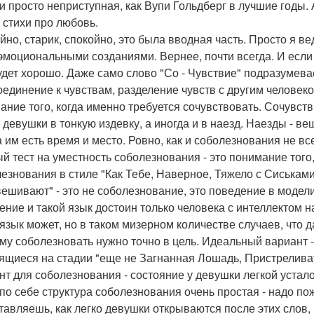
 и просто неприступная, как Вупи Гольдберг в лучшие годы. 
 стихи про любовь.
йно, старик, спокойно, это была вводная часть. Просто я в
эмоциональными созданиями. Вернее, почти всегда. И если
удет хорошо. Даже само слово "Со - Чувствие" подразумева
оединение к чувствам, разделение чувств с другим человеком
ание того, когда именно требуется сочувствовать. Сочувств
 девушки в тонкую издевку, а иногда и в наезд. Наезды - в
а им есть время и место. Ровно, как и соболезнования не в
й тест на уместность соболезнования - это понимание того
езнования в стиле "Как Тебе, Наверное, Тяжело с Сиськам
ешивают" - это не соболезнование, это поведение в модели 
ение и такой язык достоин только человека с интеллектом на
 язык может, но в таком мизерном количестве случаев, что 
му соболезновать нужно точно в цель. Идеальный вариант -
ящиеся на стадии "еще не Загнанная Лошадь, Пристреливат
нт для соболезнования - состояние у девушки легкой устало
по себе структура соболезнования очень простая - надо пожа
тавляешь, как легко девушки открываются после этих слов, 