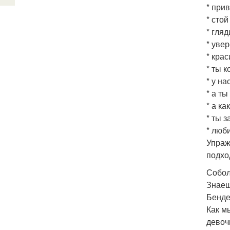
* при
* стой
* гля
* уве
* кра
* ты 
* у на
* а т
* а ка
* ты з
* люб
Упраж
подхо
Собол
Знаеш
Бенде
Как мы
девоч