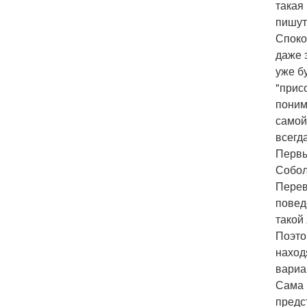
такая
пишут
Споко
даже 
уже б
"прис
поним
самой
всегд
Первы
Собол
Перев
повед
такой
Поэто
наход
вариа
Сама 
предс