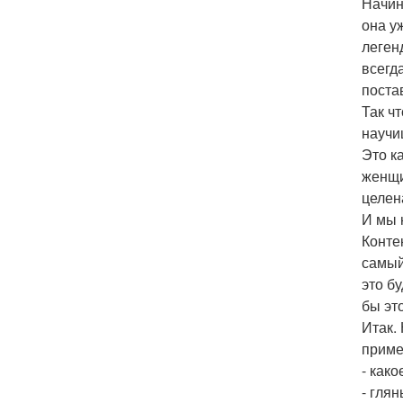
Начин
она у
леген
всегд
поста
Так ч
научи
Это к
женщи
целен
И мы 
Контек
самый
это б
бы эт
Итак. 
приме
- како
- гля