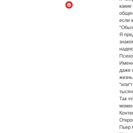
какие
общен
если 
"Обыч
Я пре
знако
надею
Психо
Именн
даже 
жизнь
"или"
тысяч
Так ч
момен
Конте
Откров
Пьер 