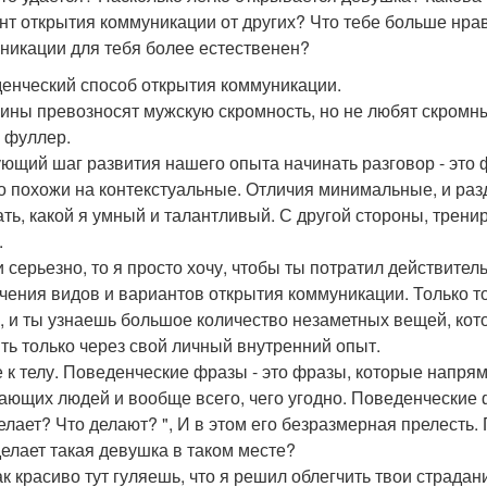
нт открытия коммуникации от других? Что тебе больше нра
никации для тебя более естественен?
енческий способ открытия коммуникации.
ны превозносят мужскую скромность, но не любят скромны
 фуллер.
ющий шаг развития нашего опыта начинать разговор - это ф
о похожи на контекстуальные. Отличия минимальные, и разде
ать, какой я умный и талантливый. С другой стороны, трени
.
и серьезно, то я просто хочу, чтобы ты потратил действите
чения видов и вариантов открытия коммуникации. Только то
, и ты узнаешь большое количество незаметных вещей, кот
ть только через свой личный внутренний опыт.
 к телу. Поведенческие фразы - это фразы, которые напрям
ающих людей и вообще всего, чего угодно. Поведенческие 
делает? Что делают? ", И в этом его безразмерная прелесть
 делает такая девушка в таком месте?
ак красиво тут гуляешь, что я решил облегчить твои страдан