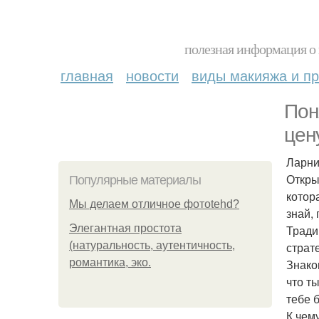
полезная информация о 
главная
новости
виды макияжа и пр
Пон
цену
Ларни
Откры
Популярные материалы
котор
Мы делаем отличное фотоtehd?
знай, 
Элегантная простота
Тради
(натуральность, аутентичность,
страт
романтика, эко.
Знако
что т
тебе 
К чем