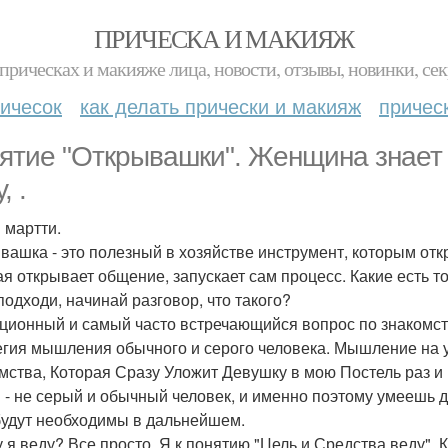
ПРИЧЕСКА И МАКИЯЖ
прическах и макияже лица, новости, отзывы, новинки, сек
ичесок
как делать прически и макияж
причес
ятие "Открывашки". Женщина знает 
, .
 мартти.
вашка - это полезный в хозяйстве инструмент, которым отк
ая открывает общение, запускает сам процесс. Какие есть т
подходи, начинай разговор, что такого?
ционный и самый часто встречающийся вопрос по знакомств
егия мышления обычного и серого человека. Мышление на
мства, Которая Сразу Уложит Девушку в мою Постель раз и
ы - не серый и обычный человек, и именно поэтому умеешь 
будут необходимы в дальнейшем.
у я веду? Все просто. Я к понятию "Цель и Средства веду". 