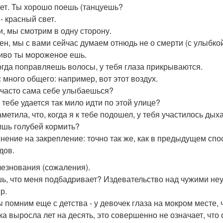
вет. Ты хорошо поешь (танцуешь?
 - красный свет.
ди, мы смотрим в одну сторону.
рен, мы с вами сейчас думаем отнюдь не о смерти (с улыбкой
сиво ты мороженое ешь.
когда поправляешь волосы, у тебя глаза прикрываются.
с много общего: например, вот этот воздух.
ы часто сама себе улыбаешься?
к тебе удается так мило идти по этой улице?
аметила, что, когда я к тебе подошел, у тебя участилось дых
ишь голубей кормить?
нение на закрепление: точно так же, как в предыдущем спо
дов.
езнования (сожаления).
ь, что меня подбадривает? Издевательство над чужими неу
р.
 помним еще с детства - у девочек глаза на мокром месте, ч
ка выросла лет на десять, это совершенно не означает, что 