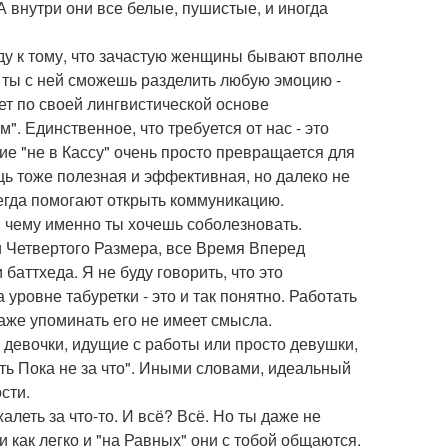
А внутри они все белые, пушистые, и иногда
еду к тому, что зачастую женщины бывают вполне
 ты с ней сможешь разделить любую эмоцию -
ет по своей лингвистической основе
". Единственное, что требуется от нас - это
ие "не в Кассу" очень просто превращается для
ещь тоже полезная и эффективная, но далеко не
сегда помогают открыть коммуникацию.
, чему именно ты хочешь соболезновать.
и Четвертого Размера, все Время Вперед
баттхеда. Я не буду говорить, что это
 уровне табуретки - это и так понятно. Работать
даже упоминать его не имеет смысла.
 девочки, идущие с работы или просто девушки,
ь Пока не за что". Иными словами, идеальный
сти.
леть за что-то. И всё? Всё. Но ты даже не
и как легко и "на Равных" они с тобой общаются.