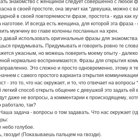
ать знакомство с женщиной следует совершенно с любой фр
жасна в своей простоте, она звучит как "девушка, можно с в
дарной в своей повторяемости фразе, простота - куда как ху
а наготове. И всегда есть женщина, для которой эта фраза 
вить мужчину во главе колонны посланных на хрен.
то давай использовать оригинальные фразы для знакомства
шься придумывать. Придумывать и говорить ровно те слова,
ажется ужасным, но можешь поверить моему опыту - далеко
ной нормально воспринимаются. Фразы для открытия ком
аправленно. Это сложно и просто одновременно, этому я теб
начнем с самого простого варианта открытия коммуникации 
ст - это то, что нас окружает, и то, что отвечает на вопросы 
 легкий способ открыть общение с девушкой это задать ей 
удут даже не вопросы, а комментарии к происходящему, хотя,
о работало, так?
Наша задача - вопросы о том задавать. Что нас окружает (где
ры:
е небо голубое.
нь, гвозди! (Показываешь пальцем на гвозди).