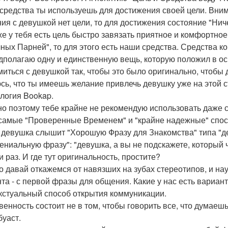
 средства ты используешь для достижения своей цели. Внима
ия с девушкой нет цели, то для достижения состояние "Ниче
же у тебя есть цель быстро завязать приятное и комфортно
ных Парней", то для этого есть наши средства. Средства к
дполагаю одну и единственную вещь, которую положил в осн
миться с девушкой так, чтобы это было оригинально, чтобы 
сь, что ты имеешь желание привлечь девушку уже на этой с
логия Bookap.
о поэтому тебе крайне не рекомендую использовать даже 
самые "Проверенные Временем" и "крайне надежные" спосо
 девушка слышит "Хорошую Фразу для Знакомства" типа "д
гениальную фразу": "девушка, а вы не подскажете, который ч
и раз. И где тут оригинальность, простите?
то давай откажемся от навязших на зубах стереотипов, и н
та - с первой фразы для общения. Какие у нас есть вариан
кстуальный способ открытия коммуникации.
енность состоит не в том, чтобы говорить все, что думаешь,
буаст.