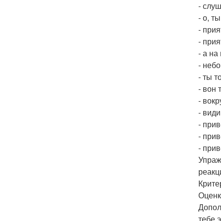
- слу
- о, т
- при
- прия
- а н
- небо
- ты 
- вон
- вокр
- вид
- при
- при
- прив
Упраж
реакц
Крите
Оценк
Допол
тебе 