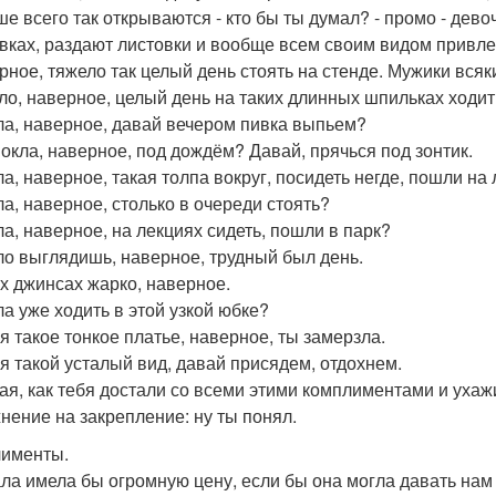
ше всего так открываются - кто бы ты думал? - промо - дево
вках, раздают листовки и вообще всем своим видом привле
ерное, тяжело так целый день стоять на стенде. Мужики всяк
ело, наверное, целый день на таких длинных шпильках ходит
ала, наверное, давай вечером пивка выпьем?
мокла, наверное, под дождём? Давай, прячься под зонтик.
ла, наверное, такая толпа вокруг, посидеть негде, пошли на 
ла, наверное, столько в очереди стоять?
ала, наверное, на лекциях сидеть, пошли в парк?
ало выглядишь, наверное, трудный был день.
тих джинсах жарко, наверное.
ла уже ходить в этой узкой юбке?
бя такое тонкое платье, наверное, ты замерзла.
ебя такой усталый вид, давай присядем, отдохнем.
ная, как тебя достали со всеми этими комплиментами и уха
нение на закрепление: ну ты понял.
именты.
ла имела бы огромную цену, если бы она могла давать нам 