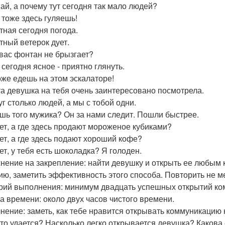
шай, а почему тут сегодня так мало людей?
ы тоже здесь гуляешь!
ятная сегодня погода.
тный ветерок дует.
а вас фонтан не брызгает?
 сегодня ясное - приятно глянуть.
тоже едешь на этом эскалаторе!
 та девушка на тебя очень заинтересовано посмотрела.
уг столько людей, а мы с тобой одни.
ишь того мужика? Он за нами следит. Пошли быстрее.
вет, а где здесь продают мороженое кубиками?
вет, а где здесь подают хороший кофе?
ет, у тебя есть шоколадка? Я голоден.
нение на закрепление: найти девушку и открыть ее любым 
ию, заметить эффективность этого способа. Повторить не м
рий выполнения: минимум двадцать успешных открытий ко
а времени: около двух часов чистого времени.
нение: заметь, как тебе нравится открывать коммуникацию
это удается? Насколько легко открывается девушка? Какова