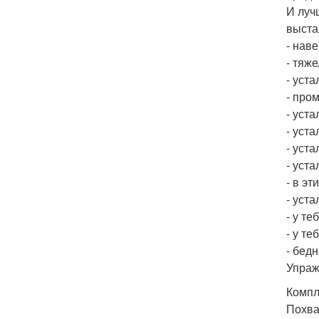
И луч
выста
- нав
- тяж
- уст
- про
- уста
- уста
- уст
- уст
- в э
- уста
- у те
- у т
- бед
Упраж
Компл
Похва