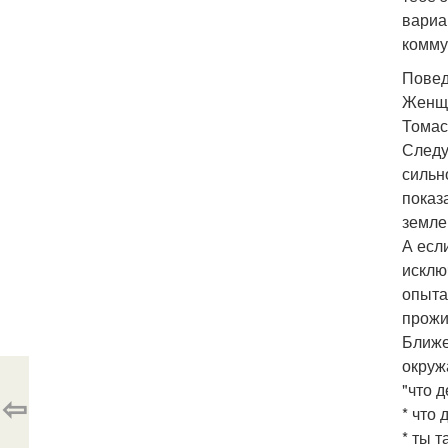
вариа
комму
Повед
Женщи
Томас
Следу
сильн
показ
земле
А есл
исклю
опыта
прожи
Ближе
окруж
"что 
⇦
* что
* ты т