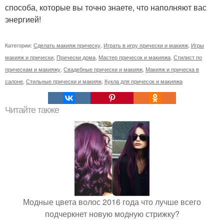
способа, которые вы точно знаете, что наполняют вас
энергией!
Категории:
Сделать макияж прическу
,
Играть в игру прически и макияж
,
Игры
макияж и прически
,
Прически дома
,
Мастер причесок и макияжа
,
Стилист по
прическам и макияжу
,
Свадебные прически и макияж
,
Макияж и прическа в
салоне
,
Стильные прически и макияж
,
Кукла для причесок и макияжа
Читайте также
Модные цвета волос 2016 года что лучше всего
подчеркнет новую модную стрижку?