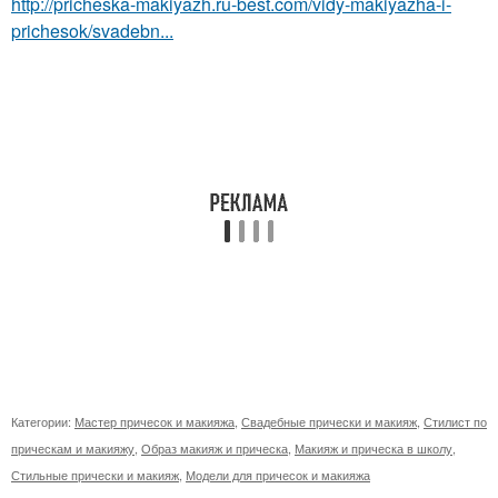
http://pricheska-makiyazh.ru-best.com/vidy-makiyazha-i-
prichesok/svadebn...
Категории:
Мастер причесок и макияжа
,
Свадебные прически и макияж
,
Стилист по
прическам и макияжу
,
Образ макияж и прическа
,
Макияж и прическа в школу
,
Стильные прически и макияж
,
Модели для причесок и макияжа