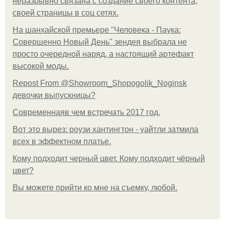
неразрывно связана с создание своего контента,
своей страницы в соц сетях.
На шанхайской премьере "Человека - Паука:
Совершенно Новый День" зендея выбрала не
просто очередной наряд, а настоящий артефакт
высокой моды.
Repost From @Showroom_Shopogolik_Noginsk
девочки выпускницы?
Современнаяв чем встречать 2017 год.
Вот это вырез: роузи хантингтон - уайтли затмила
всех в эффектном платьe.
Кому подходит черный цвет. Кому подходит чёрный
цвет?
Вы можете прийти ко мне на съемку, любой.