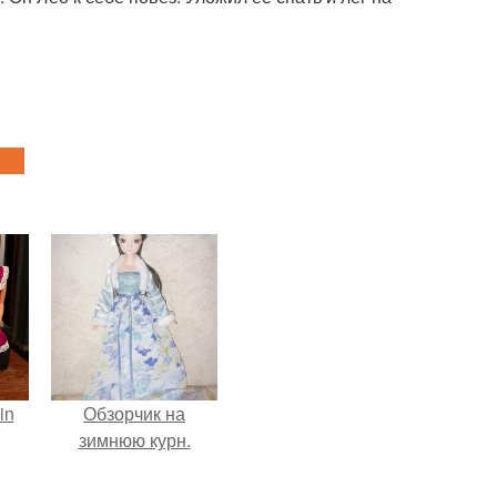
in
Обзорчик на
зимнюю курн.