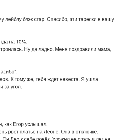
 лейблу блэк стар. Спасибо, эти тарелки в вашу
гда на 10%.
строилась. Ну да ладно. Меня поздравили мама,
пасибо".
вов. К тому же, тебя ждет невеста. Я ушла
 за угол.
и, как Егор услышал.
ень рвет платье на Леоне. Она в отключке.
 Он Лео к себе повёз. Уложил ее спать и лег на