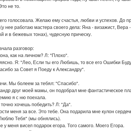
Это не то.
него голосовала. Желаю ему счастья, любви и успехов. До п
(у нее работаю мастера своего дела: Яна - визажист, Вера
й и в бежевых тонах), чудесную прическу.
ачала разговор:
она, как на личном? Л: "Плохо".
яяясно. Я: "Лео, Если ты его Любишь, то все его Ошибки Буду
пасибо за Совет я Поеду к Александру".
дачи. Мы болеем за тебял: "Спасибо".
андр друг моей мамы, он подобрал мне фантастическое пла
емию я с ню поехала.
 точно хочешь победить? Л: "Да".
рости меня за все. Это тебе. Она подарила мне кулон серде
 Люблю Тебя" (мы обнялись).
е у меня висел подарок егора. Того самого. Моего Егора.