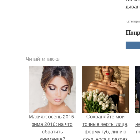
диван
Категори
Понр
Читайте также
Макияж осень 2015-
Сохраняйте мои
зима 2016: на что
точные черты лица,
н
обратить
форму губ, линию
п
внимание?
скул, носа и разрез