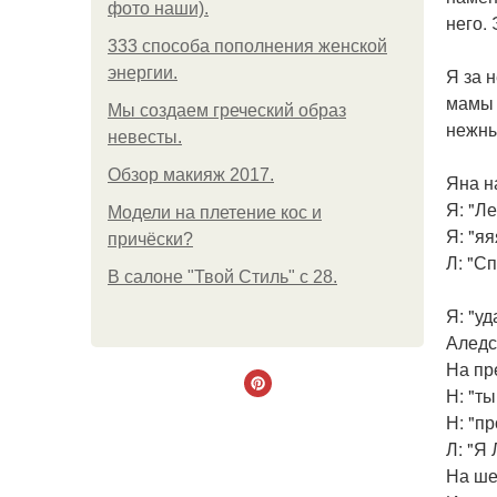
фото наши).
него. 
333 способа пополнения женской
энергии.
Я за 
мамы 
Мы создаем греческий образ
нежны
невесты.
Обзор макияж 2017.
Яна н
Я: "Ле
Модели на плетение кос и
Я: "я
причёски?
Л: "С
В салоне "Твой Стиль" с 28.
Я: "у
Аледс
На пр
Н: "ты
Н: "п
Л: "Я
На ше