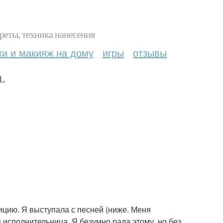
реты, техника нанесения
ки и макияж на дому
игры
отзывы
.
тицию. Я выступала с песней (ниже. Меня
исполнительница. Я безумно рада этому, но без