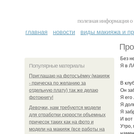
полезная информация о 
главная
новости
виды макияжа и пр
Про
Без н
Я в Л
Популярные материалы
Приглашаю на фотосъёмку (макияж
В клу
- прическа по желанию за
Он за
отдельную плату) так же делаю
Я его
фотокнигу!
Я долг
Девочки, нам требуются модели
Я заб
для отработки скорости объемных
И вот
причесок таких как на фото и
Утро,
модели на макияж (все работы на
намен