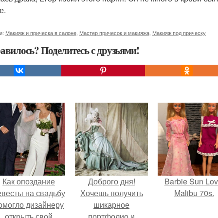
е.
и:
Макияж и прическа в салоне
,
Мастер причесок и макияжа
,
Макияж под прическу
авилось? Поделитесь с друзьями!
Как опоздание
Доброго дня!
Barbie Sun Lov
евесты на свадьбу
Хочешь получить
Malibu 70s.
омогло дизайнеру
шикарное
открыть свой
портфолио и