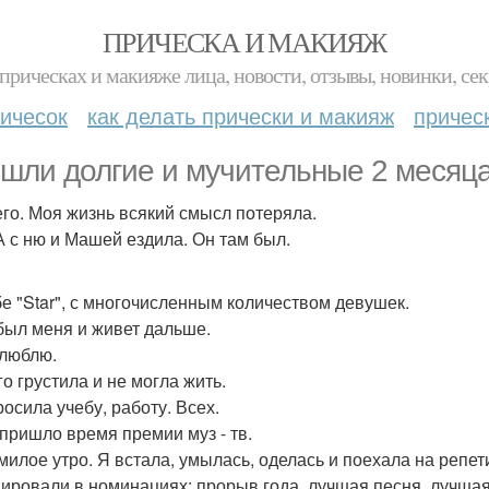
ПРИЧЕСКА И МАКИЯЖ
прическах и макияже лица, новости, отзывы, новинки, сек
ичесок
как делать прически и макияж
причес
шли долгие и мучительные 2 месяца
его. Моя жизнь всякий смысл потеряла.
А с ню и Машей ездила. Он там был.
бе "Star", с многочисленным количеством девушек.
был меня и живет дальше.
 люблю.
о грустила и не могла жить.
росила учебу, работу. Всех.
 пришло время премии муз - тв.
 милое утро. Я встала, умылась, оделась и поехала на репе
ировали в номинациях: прорыв года, лучшая песня, лучшая 