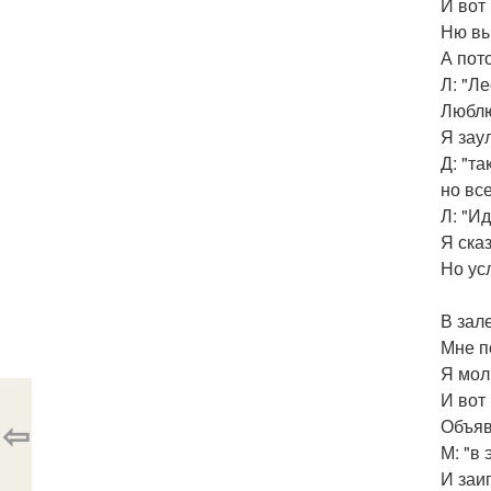
И вот
Ню вы
А пот
Л: "Л
Люблю
Я зау
Д: "т
но вс
Л: "Ид
Я ска
Но ус
В зал
Мне п
Я мол
И вот
⇦
Объяв
М: "в
И заи