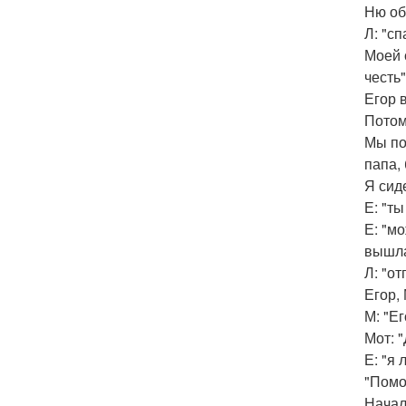
Ню об
Л: "с
Моей 
честь"
Егор 
Потом
Мы по
папа,
Я сид
Е: "т
Е: "м
вышла
Л: "от
Егор,
М: "Е
Мот: 
Е: "я
"Помо
Начал