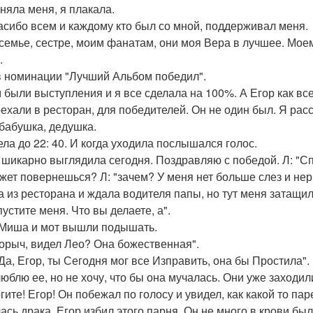
няла меня, я плакала.
пасибо всем и каждому кто был со мной, поддерживал меня.
семье, сестре, моим фанатам, они моя Вера в лучшее. Моему
.
в номинации "Лучший Альбом победил".
 были выступления и я все сделала на 100%. А Егор как все
ехали в ресторан, для победителей. Он не один был. Я рас
 бабушка, дедушка.
ела до 22: 40. И когда уходила послышался голос.
ы шикарно выглядила сегодня. Поздравляю с победой. Л: "С
ожет повернешься? Л: "зачем? У меня нет больше слез и нер
 из ресторана и ждала водителя папы, но тут меня затащили
пустите меня. Что вы делаете, а".
 Миша и мот вышли подышать.
горыч, видел Лео? Она божественная".
"Да, Егор, ты Сегодня мог все Изправить, она бы Простила".
 люблю ее, но не хочу, что бы она мучалась. Они уже заходил
гите! Егор! Он побежал по голосу и увидел, как какой то пар
ась драка, Егор избил этого парня. Он не много в крови был.