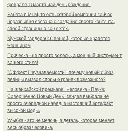
февраля, 8 марта или день рождения!
Работа в MLM, то есть сетевой компании сейчас
неразрывно связана с создание своего контента,
своей страницы в соц сетях.
Мужской гардероб: 6 вещей, которые нравятся
женщинам
Прическа - не просто волосы, а мощный инструмент
вашего стиля!
"Эффект Неузнаваемости": почему новый образ
певицы вызвал споры о гранях возможного?
На шанхайской премьере "Человека - Паука:
Совершенно Новый День" зендея выбрала не
просто очередной наряд, а настоящий артефакт
высокой моды.
Улыбка - это не мелочь, а деталь, которая меняет
весь образ человека.