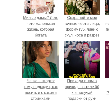
Милые дамы? Лето
Сохраняйте мои
- это маленькая
точные черты лица,
н
жизнь, которая
форму губ, линию
п
богата
скул, носа и разрез
знаменательными
глаз.
событиями и
праздниками!
Челка - шторка:
Приходи к нам в
кому подходит, как
прикиде в стиле 90
носить и с какими
х и получай
"
стрижками
подарки от руки
сочетать.
вверх!