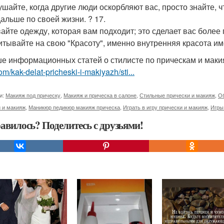
ушайте, когда другие люди оскорбляют вас, просто знайте, ч
дальше по своей жизни. ? 17.
айте одежду, которая вам подходит; это сделает вас более 
итывайте на свою "Красоту", именно внутренняя красота и
е информационных статей о стилисте по прическам и маки
om/kak-delat-pricheski-i-makiyazh/sti...
и:
Макияж под прическу
,
Макияж и прическа в салоне
,
Стильные прически и макияж
,
Об
 и макияж
,
Маникюр педикюр макияж прическа
,
Играть в игру прически и макияж
,
Игры
авилось? Поделитесь с друзьями!