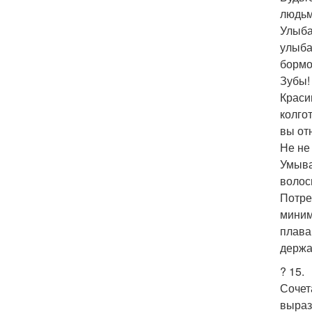
людьм
Улыба
улыба
бормот
Зубы!
Краси
колго
вы от
Не не
Умыва
волосы
Потре
миним
плава
держа
? 15.
Сочет
выраз