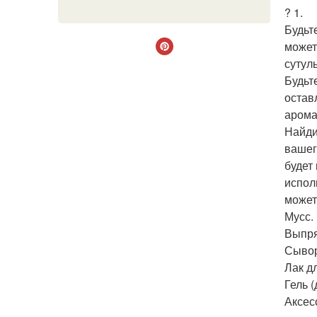
? 1.
Будьт
может
сутул
Будьт
остав
арома
Найди
вашег
будет
испол
может
Мусс.
Выпр
Сывор
Лак д
Гель 
Аксес