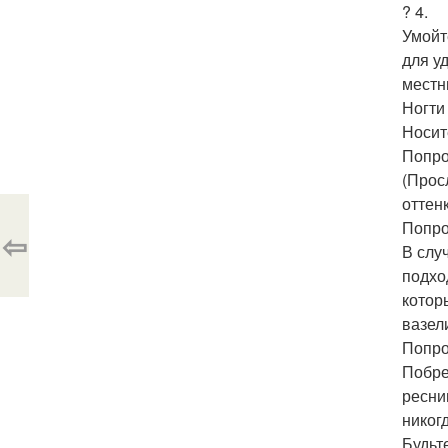
? 4.
Умойт
для у
местн
Ногти
Носит
Попро
(Прос
оттен
Попро
⇦
В слу
подхо
котор
вазел
Попро
Побре
ресни
никог
Будьт