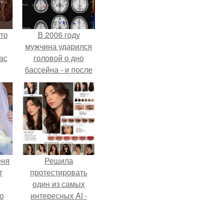
то
В 2006 году
мужчина ударился
ас
головой о дно
бассейна - и после
ние
этого его жизнь
а,
изменилась самым
ы в
странным образом.
еня
Решила
т
протестировать
один из самых
о
интересных AI -
промтов для бьюти