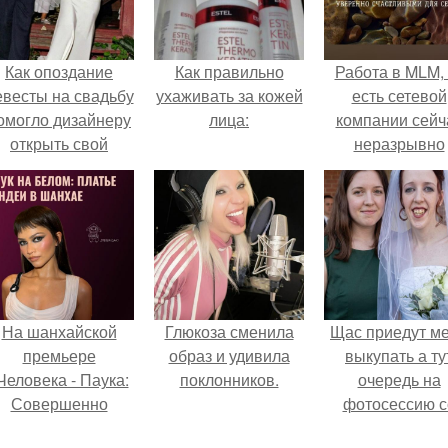
Как опоздание
Как правильно
Работа в MLM, 
евесты на свадьбу
ухаживать за кожей
есть сетевой
омогло дизайнеру
лица:
компании сейч
открыть свой
неразрывно
бренд.
связана с созда
своего контент
своей страниц
соц сетях.
На шанхайской
Глюкоза сменила
Щас приедут м
премьере
образ и удивила
выкупать а ту
Человека - Паука:
поклонников.
очередь на
Совершенно
фотосессию с
Новый День"
мной.