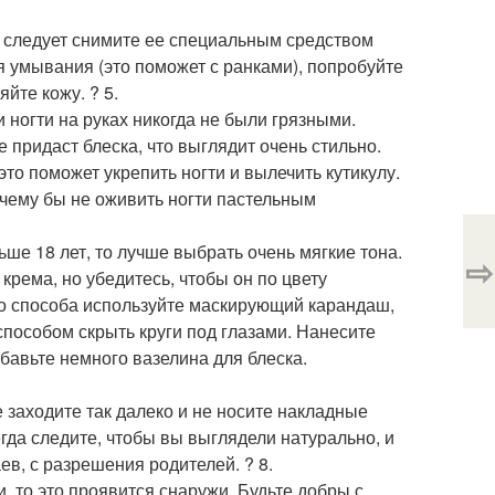
ак следует снимите ее специальным средством
я умывания (это поможет с ранками), попробуйте
йте кожу. ? 5.
ногти на руках никогда не были грязными.
е придаст блеска, что выглядит очень стильно.
то поможет укрепить ногти и вылечить кутикулу.
очему бы не оживить ногти пастельным
ше 18 лет, то лучше выбрать очень мягкие тона.
⇨
крема, но убедитесь, чтобы он по цвету
ого способа используйте маскирующий карандаш,
способом скрыть круги под глазами. Нанесите
бавьте немного вазелина для блеска.
 заходите так далеко и не носите накладные
гда следите, чтобы вы выглядели натурально, и
в, с разрешения родителей. ? 8.
, то это проявится снаружи. Будьте добры с