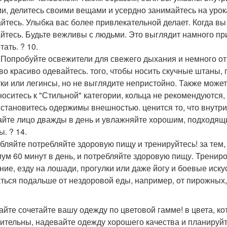
и, делитесь своими вещами и усердно занимайтесь на урока
йтесь. Улыбка вас более привлекательной делает. Когда вы 
йтесь. Будьте вежливы с людьми. Это выглядит намного при
ать. ? 10.
 Попробуйте освежители для свежего дыхания и немного отбе
во красиво одевайтесь. того, чтобы носить скучные штаны, 
тки или легинсы, но не выглядите непристойно. Также може
носитесь к "Стильной" категории, кольца не рекомендуются,
 становитесь одержимы внешностью. ценится то, что внутри.
йте лицо дважды в день и увлажняйте хорошим, подходящи
. ? 14.
бляйте потребляйте здоровую пищу и тренируйтесь! за тем, 
ум 60 минут в день, и потребляйте здоровую пищу. Трениро
ние, езду на лошади, прогулки или даже йогу и боевые иску
ться подальше от нездоровой еды, например, от пирожных, 
айте сочетайте вашу одежду по цветовой гамме! в цвета, к
ительны, надевайте одежду хорошего качества и планируйте