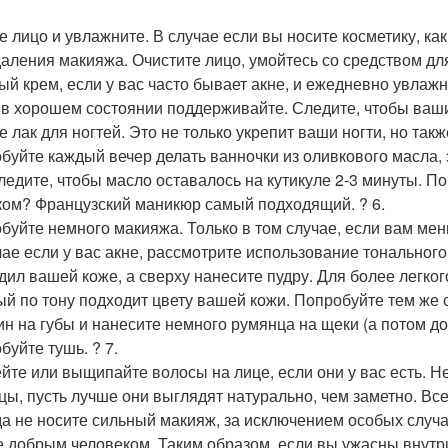
е лицо и увлажните. В случае если вы носите косметику, к
даления макияжа. Очистите лицо, умойтесь со средством дл
ый крем, если у вас часто бывает акне, и ежедневно увлажня
 в хорошем состоянии поддерживайте. Следите, чтобы ваши 
е лак для ногтей. Это не только укрепит ваши ногти, но такж
буйте каждый вечер делать ванночки из оливкового масла, э
ледите, чтобы масло оставалось на кутикуле 2-3 минуты. П
ком? Французский маникюр самый подходящий. ? 6.
буйте немного макияжа. Только в том случае, если вам мень
чае если у вас акне, рассмотрите использование тонального 
дил вашей коже, а сверху нанесите пудру. Для более легк
ый по тону подходит цвету вашей кожи. Попробуйте тем же 
ин на губы и нанесите немного румянца на щеки (а потом до
буйте тушь. ? 7.
йте или выщипайте волосы на лице, если они у вас есть. Не
цы, пусть лучше они выглядят натурально, чем заметно. Все
да не носите сильный макияж, за исключением особых случае
е добрым человеком. Таким образом, если вы ужасны внутри