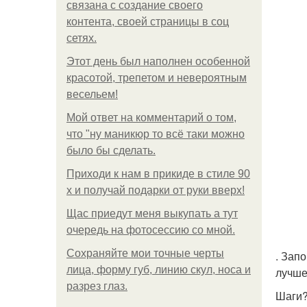
связана с создание своего
контента, своей страницы в соц
сетях.
Этот день был наполнен особенной
красотой, трепетом и невероятным
весельем!
Мой ответ на комментарий о том,
что "ну маникюр то всё таки можно
было бы сделать.
Приходи к нам в прикиде в стиле 90
х и получай подарки от руки вверх!
Щас приедут меня выкупать а тут
очередь на фотосессию со мной.
Сохраняйте мои точные черты
. Зап
лица, форму губ, линию скул, носа и
лучше
разрез глаз.
Шаги