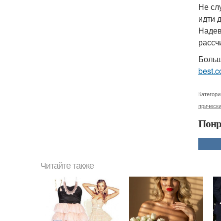
Не сл
идти 
Надев
рассч
Больш
best.c
Категори
прически
Понр
Читайте также