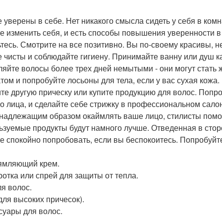
е уверены в себе. Нет никакого смысла сидеть у себя в ком
е изменить себя, и есть способы повышения уверенности в
ьтесь. Смотрите на все позитивно. Вы по-своему красивы, не
е чисты и соблюдайте гигиену. Принимайте ванну или душ 
ляйте волосы более трех дней немытыми - они могут стать 
том и попробуйте лосьоны для тела, если у вас сухая кожа. 
те другую прическу или купите продукцию для волос. Попр
о лица, и сделайте себе стрижку в профессиональном салоне
 надлежащим образом окаймлять ваше лицо, стилисты помо
ьзуемые продукты будут намного лучше. Отведенная в сторо
е спокойно попробовать, если вы беспокоитесь. Попробуйте 
ямляющий крем.
отка или спрей для защиты от тепла.
ля волос.
(для высоких причесок).
суары для волос.