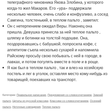
телеграфного чиновника Якова Злобина, у которого
когда-то жил Макаров. Его «ура» поддержали
несколько человек, очень слабо и конфузливо, а сосед
Самгина, толстенький, в теплом пальто , заметил:
Он с нетерпением ожидал Веры. Наконец она
пришла. Девушка принесла за ней теплое пальто ,
шляпку и ботинки на толстой подошве. Она,
поздоровавшись с бабушкой, попросила кофе, с
аппетитом съела несколько сухарей и напомнила
Райскому просьбу свою побывать с ней в городе, в
лавках, и потом погулять вместе в поле и в роще.
Я как был в теплом пальто , так и влез на хозяйскую
постель и лег в уголок, оставляя место кому-нибудь из
товарищей, поехавших на транспорт.
Категории:
Правильное написание
,
Предложения со словосочетанием
,
Зимний
пальто
,
Цитаты из русской классики
,
Классики со словосочетанием
,
Осенний
пальто
,
Неточные совпадения
,
Теплое пальто