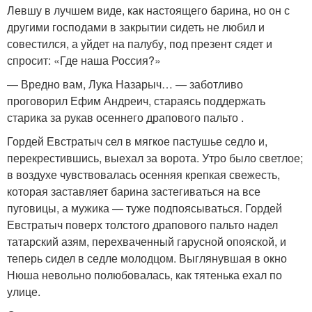
Левшу в лучшем виде, как настоящего барина, но он с
другими господами в закрытии сидеть не любил и
совестился, а уйдет на палубу, под презент сядет и
спросит: «Где наша Россия?»
— Вредно вам, Лука Назарыч… — заботливо
проговорил Ефим Андреич, стараясь поддержать
старика за рукав осеннего драпового пальто .
Гордей Евстратыч сел в мягкое пастушье седло и,
перекрестившись, выехал за ворота. Утро было светлое;
в воздухе чувствовалась осенняя крепкая свежесть,
которая заставляет барина застегиваться на все
пуговицы, а мужика — туже подпоясываться. Гордей
Евстратыч поверх толстого драпового пальто надел
татарский азям, перехваченный гарусной опояской, и
теперь сидел в седле молодцом. Выглянувшая в окно
Нюша невольно полюбовалась, как тятенька ехал по
улице.