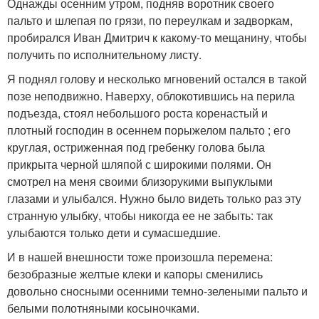
Однажды осенним утром, подняв воротник своего
пальто и шлепая по грязи, по переулкам и задворкам,
пробирался Иван Дмитрич к какому-то мещанину, чтобы
получить по исполнительному листу.
Я поднял голову и несколько мгновений остался в такой
позе неподвижно. Наверху, облокотившись на перила
подъезда, стоял небольшого роста коренастый и
плотный господин в осеннем порыжелом пальто ; его
круглая, остриженная под гребенку голова была
прикрыта черной шляпой с широкими полями. Он
смотрел на меня своими близорукими выпуклыми
глазами и улыбался. Нужно было видеть только раз эту
странную улыбку, чтобы никогда ее не забыть: так
улыбаются только дети и сумасшедшие.
И в нашей внешности тоже произошла перемена:
безобразные желтые клеки и капоры сменились
довольно сносными осенними темно-зелеными пальто и
белыми полотняными косыночками.