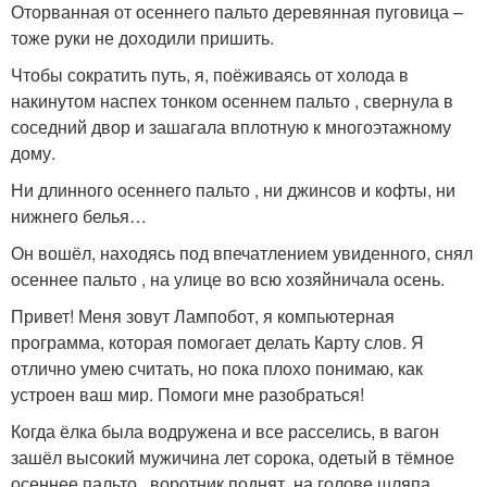
Оторванная от осеннего пальто деревянная пуговица –
тоже руки не доходили пришить.
Чтобы сократить путь, я, поёживаясь от холода в
накинутом наспех тонком осеннем пальто , свернула в
соседний двор и зашагала вплотную к многоэтажному
дому.
Ни длинного осеннего пальто , ни джинсов и кофты, ни
нижнего белья…
Он вошёл, находясь под впечатлением увиденного, снял
осеннее пальто , на улице во всю хозяйничала осень.
Привет! Меня зовут Лампобот, я компьютерная
программа, которая помогает делать Карту слов. Я
отлично умею считать, но пока плохо понимаю, как
устроен ваш мир. Помоги мне разобраться!
Когда ёлка была водружена и все расселись, в вагон
зашёл высокий мужичина лет сорока, одетый в тёмное
осеннее пальто , воротник поднят, на голове шляпа,