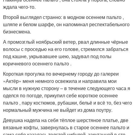
ждала чего-то.
Второй выглядел странно: в модном осеннем пальто ,
шляпе и белом шарфе, он напоминал респектабельного
бизнесмена.
А промозглый ноябрьский ветер, рвал длинные чёрные
волосы с проседью на его голове, стремился забраться
под кашне, укрывавшее шею, задувал под полы
коричневого осеннего пальто .
Короткая прогулка по вечернему городу до галереи
«Актёр» меня немного освежила и направила мои
мысли в нужную сторону – в течение следующего часа я
оделся по погоде, прикупил себе короткое осеннее
пальто , пару костюмов, рубашки, бельё и всё то, без чего
нормальный мужчина не выйдет из дома поутру.
Девушка надела на себя тёплое шерстяное платье, две
вязаные кофты, завернулась в старое осеннее пальто и
сама себе казалась толстой цибулей, закутанной в сто