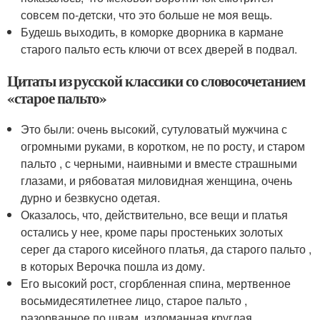
совсем по-детски, что это больше не моя вещь.
Будешь выходить, в коморке дворника в кармане
старого пальто есть ключи от всех дверей в подвал.
Цитаты из русской классики со словосочетанием
«старое пальто»
Это были: очень высокий, сутуловатый мужчина с
огромными руками, в коротком, не по росту, и старом
пальто , с черными, наивными и вместе страшными
глазами, и рябоватая миловидная женщина, очень
дурно и безвкусно одетая.
Оказалось, что, действительно, все вещи и платья
остались у нее, кроме пары простеньких золотых
серег да старого кисейного платья, да старого пальто ,
в которых Верочка пошла из дому.
Его высокий рост, сгорбленная спина, мертвенное
восьмидесятилетнее лицо, старое пальто ,
разорванное по швам, изломанная круглая