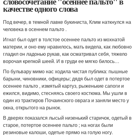
словосочетание "осеннее пальто" в
качестве одного слова
Под вечер, в темной лавке букиниста, Клим наткнулся на
человека в осеннем пальто .
Игнат был одет в толстое осеннее пальто из мохнатой
материи, и оно ему нравилось, мать видела, как любовно
гладил он ладонью рукав, как осматривал себя, тяжело
ворочая крепкой шеей. И в груди ее мягко билось…
По бульвару мимо нас ходила чистая публика: пышные
барыни, чиновники, офицеры; дядя был одет в потертое
осеннее пальто , измятый картуз, рыженькие сапоги и
ежился, видимо, стесняясь своего костюма. Мы ушли в
один из трактиров Почаинского оврага и заняли место у
окна, открытого на рынок.
В дверях показался лысый низенький старичок, одетый в
старое, потертое осеннее пальто ; на ногах были
резиновые калоши, одетые прямо на голую ногу.