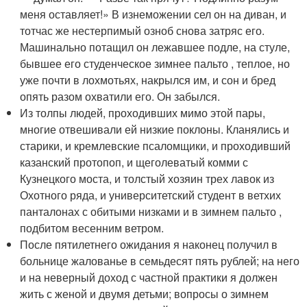
меня оставляет!» В изнеможении сел он на диван, и
тотчас же нестерпимый озноб снова затряс его.
Машинально потащил он лежавшее подле, на стуле,
бывшее его студенческое зимнее пальто , теплое, но
уже почти в лохмотьях, накрылся им, и сон и бред
опять разом охватили его. Он забылся.
Из толпы людей, проходивших мимо этой пары,
многие отвешивали ей низкие поклоны. Кланялись и
старики, и кремлевские псаломщики, и проходивший
казанский протопоп, и щеголеватый комми с
Кузнецкого моста, и толстый хозяин трех лавок из
Охотного ряда, и университетский студент в ветхих
панталонах с обитыми низками и в зимнем пальто ,
подбитом весенним ветром.
После пятилетнего ожидания я наконец получил в
больнице жалованье в семьдесят пять рублей; на него
и на неверный доход с частной практики я должен
жить с женой и двумя детьми; вопросы о зимнем