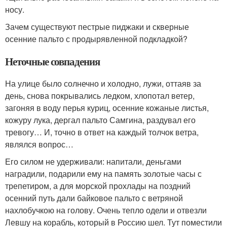
носу.
Зачем существуют пестрые пиджаки и скверные
осенние пальто с продырявленной подкладкой?
Неточные совпадения
На улице было солнечно и холодно, лужи, оттаяв за
день, снова покрывались ледком, хлопотал ветер,
загоняя в воду перья куриц, осенние кожаные листья,
кожуру лука, дергал пальто Самгина, раздувал его
тревогу… И, точно в ответ на каждый толчок ветра,
являлся вопрос…
Его силом не удерживали: напитали, деньгами
наградили, подарили ему на память золотые часы с
трепетиром, а для морской прохлады на поздний
осенний путь дали байковое пальто с ветряной
нахлобучкою на голову. Очень тепло одели и отвезли
Левшу на корабль, который в Россию шел. Тут поместили