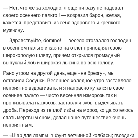
— Нет, что же за холодно; я еще ни разу не надевал
своего осеннего пальто ! — возразил барон, желая,
кажется, представить из себя здорового и крепкого
мужчину.
— Здравствуйте, domine! — весело отозвался господин
в осеннем пальто и как-то на отлет приподнял свою
широкополую шляпу, причем открылся громадный
выпуклый лоб и широкая лысина во всю голову.
Рано утром на другой день, еще «на брезгу», мы
оставили Сосунки. Весеннее холодное утро заставляло
неприятно вздрагивать, и я напрасно кутался в свое
осеннее пальто — чисто весенняя изморозь так и
пронизывала насквозь, заставляя зубы выделывать
дробь. Переход из теплой избы на мороз, когда хотелось
спать мертвым сном, делал наше путешествие очень
неприятным.
— «Шар для лампы; 1 фунт ветчинной колбасы; гвоздики