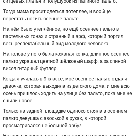
ситцевых платья и полушубок из папиного пальто.
Тогда мама просит одеться потеплее, и вообще
перестать носить осеннее пальто .
На нём было утеплённое, но ещё осеннее пальто в
пастельных тонах и странный шарф, который портил
весь респектабельный вид молодого человека.
На голове у него была кожаная кепка, длинное осеннее
пальто украшал цветной шёлковый шарф, а за спиной
висел гитарный футляр.
Когда я училась в 9 классе, моё осеннее пальто отдали
девочке, которая выходила из детского дома, и мне всю
осень пришлось ходить на улице без пальто, пока мне не
сшили новое.
Только на задней площадке одиноко стояла в осеннем
пальто девушка с авоськой в руках, в которой
просматривался небольшой арбуз.
Накинув осеннее пальто , она стояла у порога, словно