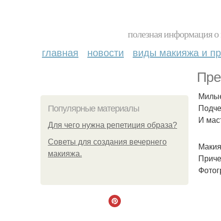
полезная информация о 
главная
новости
виды макияжа и пр
Пре
Милые
Подче
Популярные материалы
И мас
Для чего нужна репетиция образа?
Советы для создания вечернего
Макия
макияжа.
Приче
Фотог