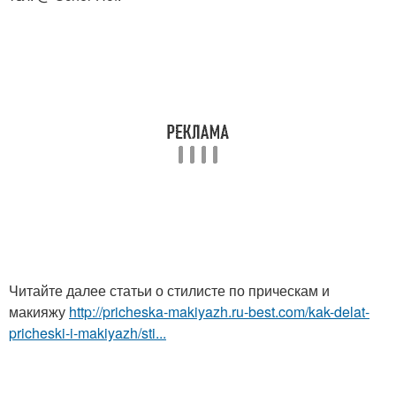
Читайте далее статьи о стилисте по прическам и
макияжу
http://pricheska-makiyazh.ru-best.com/kak-delat-
pricheski-i-makiyazh/sti...