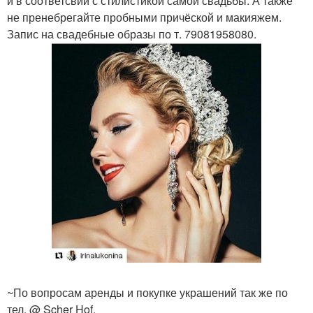
и в соответсвии с стилистикой самой свадьбы. А также
не пренебрегайте пробными причёской и макияжем.
Запис на свадебные образы по т. 79081958080.
~По вопросам аренды и покупке украшений так же по
тел. @ Scher Hof.