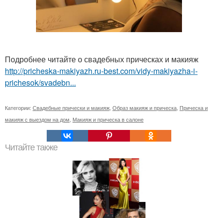
Подробнее читайте о свадебных прическах и макияж
http://pricheska-makiyazh.ru-best.com/vidy-makiyazha-i-
prichesok/svadebn...
Категории:
Свадебные прически и макияж
,
Образ макияж и прическа
,
Прическа и
макияж с выездом на дом
,
Макияж и прическа в салоне
Читайте также