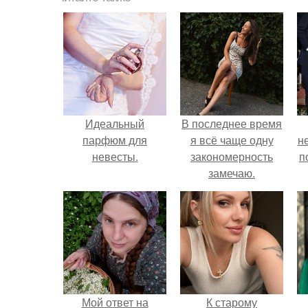
Идеальный
В последнее время
парфюм для
я всё чаще одну
н
невесты.
закономерность
п
замечаю.
Мой ответ на
К старому