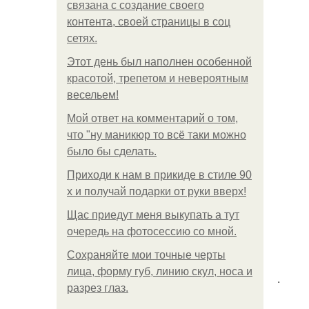
связана с создание своего
контента, своей страницы в соц
сетях.
Этот день был наполнен особенной
красотой, трепетом и невероятным
весельем!
Мой ответ на комментарий о том,
что "ну маникюр то всё таки можно
было бы сделать.
Приходи к нам в прикиде в стиле 90
х и получай подарки от руки вверх!
Щас приедут меня выкупать а тут
очередь на фотосессию со мной.
Сохраняйте мои точные черты
лица, форму губ, линию скул, носа и
.
разрез глаз.