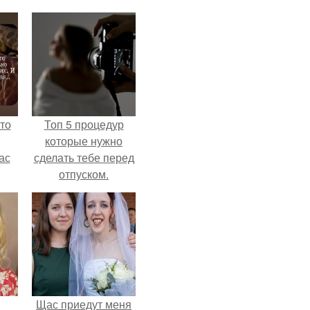
то
Топ 5 процедур
которые нужно
ас
сделать тебе перед
отпуском.
ние
а,
ы в
Щас приедут меня