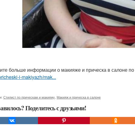
ите больше информации о макияже и прическа в салоне по
pricheski-i-makiyazh/mak...
и:
Стилист по прическам и макияжу
,
Макияж и прическа в салоне
авилось? Поделитесь с друзьями!