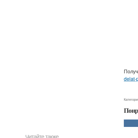
Получ
delat-
Категори
Понр
Читайте также