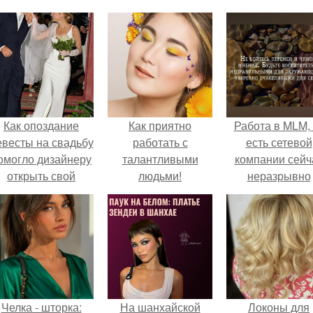
Как опоздание
Как приятно
Работа в MLM, 
евесты на свадьбу
работать с
есть сетевой
омогло дизайнеру
талантливыми
компании сейч
открыть свой
людьми!
неразрывно
бренд.
связана с созда
своего контент
своей страниц
соц сетях.
Челка - шторка:
На шанхайской
Локоны для