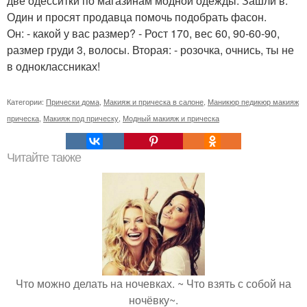
две одесситки по магазинам модной одежды. Зашли в.
Один и просят продавца помочь подобрать фасон.
Он: - какой у вас размер? - Рост 170, вес 60, 90-60-90,
размер груди 3, волосы. Вторая: - розочка, очнись, ты не
в одноклассниках!
Категории:
Прически дома
,
Макияж и прическа в салоне
,
Маникюр педикюр макияж
прическа
,
Макияж под прическу
,
Модный макияж и прическа
Читайте также
Что можно делать на ночевках. ~ Что взять с собой на
ночёвку~.