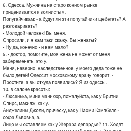
8. Одесса. Мужчина на старо конном рынке
приценивается к волнистым.
Попугайчикам: - а будут ли эти попугайчики щебетать? А
разговаривать?
- Молодой человек! Вы меня.
Спросили, и я вам таки скажу. Вы женаты?
- Ну да, конечно - и вам мало?
9. - доктор, помогите, моя жена не может от меня
забеременеть, это у.
Меня, нaверно, наследственное, у моего деда тоже не
было детей! Одессит московскому врачу говорит. -
Простите, а вы откуда появились? Я из одессы.
10. в салоне красоты:
- Люсенька, мине маникюр, пожалуйста, как у Бритни
Спирс, макияж, как у.
Анджелины Джоли, прическу, как у Наоми Кэмпбелл -
софа Львовна, а.
Лицо мы оставляем как у Жерара депардье? 11. Ходят