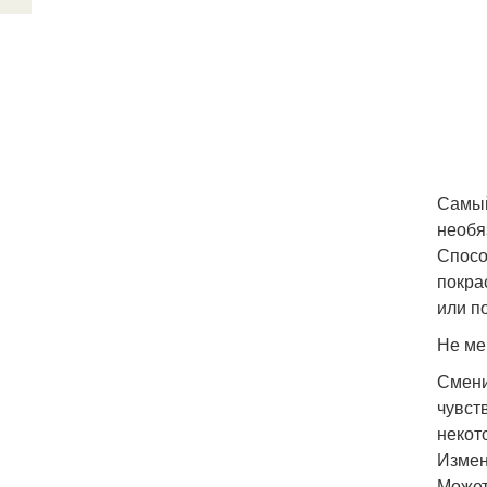
Самый
необя
Спосо
покра
или п
Не ме
Смени
чувст
некот
Измен
Может