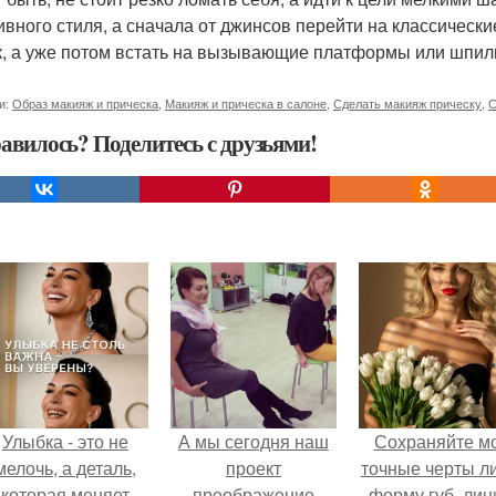
ивного стиля, а сначала от джинсов перейти на классическ
к, а уже потом встать на вызывающие платформы или шпил
и:
Образ макияж и прическа
,
Макияж и прическа в салоне
,
Сделать макияж прическу
,
С
авилось? Поделитесь с друзьями!
Улыбка - это не
А мы сегодня наш
Сохраняйте м
мелочь, а деталь,
проект
точные черты ли
которая меняет
преображение
форму губ, ли