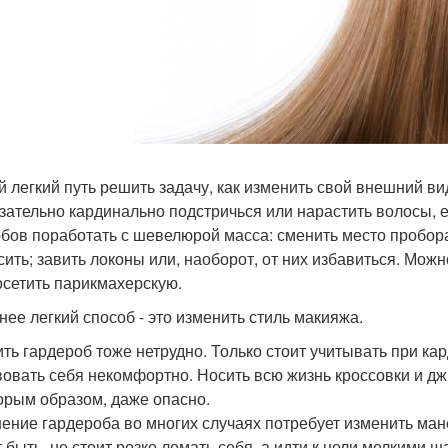
 легкий путь решить задачу, как изменить свой внешний вид,
зательно кардинально подстричься или нарастить волосы, е
бов поработать с шевелюрой масса: сменить место пробора;
сить; завить локоны или, наоборот, от них избавиться. Можн
осетить парикмахерскую.
нее легкий способ - это изменить стиль макияжа.
ть гардероб тоже нетрудно. Только стоит учитывать при ка
вовать себя некомфортно. Носить всю жизнь кроссовки и джи
орым образом, даже опасно.
ение гардероба во многих случаях потребует изменить мане
 быть, не стоит резко ломать себя, а идти к цели мелкими 