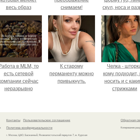
весь образ
снимаем!
скул, носа и раз
человека.
глаз.
Работа в MLM, то
К старому
Челка - шторк
есть сетевой
перманенту можно
кому подходит, 
компании сейчас
привыкнуть.
носить и с как
неразрывно
стрижками
вязана с создание
сочетать.
своего контента,
своей страницы в
соц сетях.
Контакты
Пользовательское соглашение
Обратная св
Политика конфидециальности
а
Копирование раз
г. Москва, ЦАО, Басманный, Яковоапостольский переулок 7, м. Курская