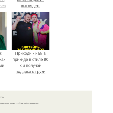
рез
выглядеть
привлекательно и
элегантно в любои
ситуации.
а:
Приходи к нам в
как
прикиде в стиле 90
ими
х и получай
подарки от руки
вверх!
язь
решено при указании обратной гиперссылки.