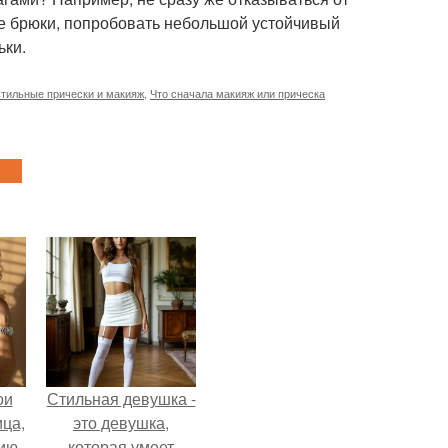
ие брюки, попробовать небольшой устойчивый
ьки.
тильные прически и макияж
,
Что сначала макияж или прическа
ои
Стильная девушка -
ца,
это девушка,
нию
которая умеет