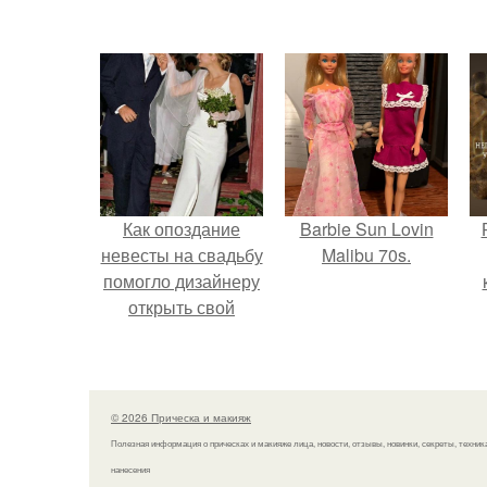
Как опоздание
Barbie Sun Lovin
невесты на свадьбу
Malibu 70s.
помогло дизайнеру
открыть свой
бренд.
с
© 2026 Прическа и макияж
Полезная информация о прическах и макияже лица, новости, отзывы, новинки, секреты, техник
нанесения