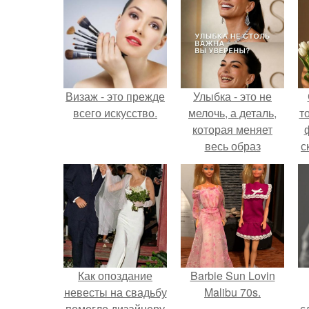
Визаж - это прежде
Улыбка - это не
всего искусство.
мелочь, а деталь,
т
которая меняет
весь образ
с
человека.
Как опоздание
Barbie Sun Lovin
невесты на свадьбу
Malibu 70s.
помогло дизайнеру
с