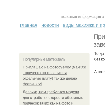
полезная информация о 
главная
новости
виды макияжа и пр
При
зав
Тогда
без к
Популярные материалы
Приглашаю на фотосъёмку (макияж
А пот
- прическа по желанию за
отдельную плату) так же делаю
фотокнигу!
Девочки, нам требуются модели
для отработки скорости объемных
причесок таких как на фото и