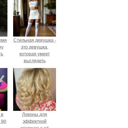
емя
Стильная девушка -
ну
это девушка,
ть
которая умеет
выглядеть
привлекательно и
элегантно в любои
ситуации.
 в
Локоны для
 90
эффектной
мамочки и её