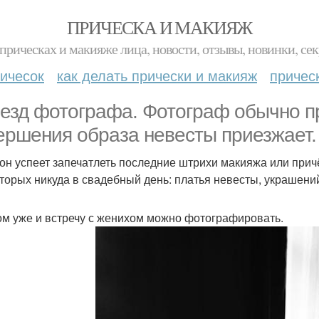
ПРИЧЕСКА И МАКИЯЖ
прическах и макияже лица, новости, отзывы, новинки, сек
ичесок
как делать прически и макияж
причес
езд фотографа. Фотограф обычно п
ершения образа невесты приезжает.
 он успеет запечатлеть последние штрихи макияжа или прич
оторых никуда в свадебный день: платья невесты, украшений
ом уже и встречу с женихом можно фотографировать.