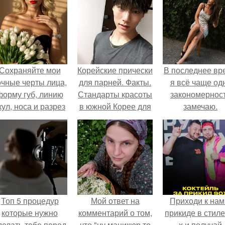
Сохраняйте мои
Корейские прически
В последнее вр
очные черты лица,
для парней. Факты.
я всё чаще од
форму губ, линию
Стандарты красоты
закономернос
кул, носа и разрез
в южной Корее для
замечаю.
глаз.
парней?
Топ 5 процедур
Мой ответ на
Приходи к нам
которые нужно
комментарий о том,
прикиде в стиле
делать тебе перед
что "ну маникюр то
х и получай