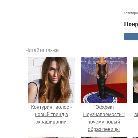
Категори
Понр
Читайте также
Контуринг волос -
"Эффект
новый тренд в
Неузнаваемости":
в
окрашивании.
почему новый
образ певицы
вызвал споры о