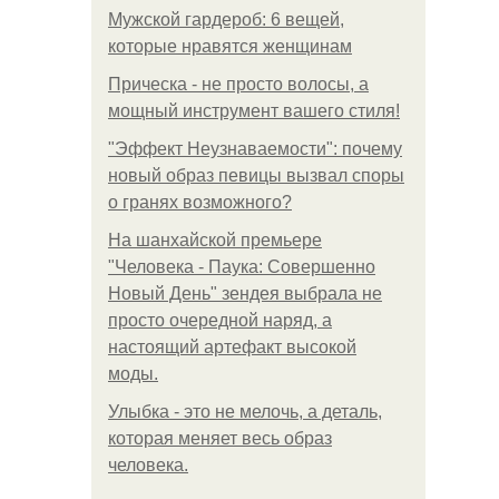
Мужской гардероб: 6 вещей,
которые нравятся женщинам
Прическа - не просто волосы, а
мощный инструмент вашего стиля!
"Эффект Неузнаваемости": почему
новый образ певицы вызвал споры
о гранях возможного?
На шанхайской премьере
"Человека - Паука: Совершенно
Новый День" зендея выбрала не
просто очередной наряд, а
настоящий артефакт высокой
моды.
Улыбка - это не мелочь, а деталь,
которая меняет весь образ
человека.