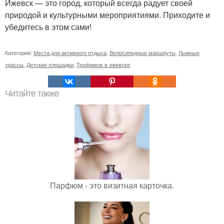
Ижевск — это город, который всегда радует своей
природой и культурными мероприятиями. Приходите и
убедитесь в этом сами!
Категории:
Места для активного отдыха
,
Велосипедные маршруты
,
Лыжные
трассы
,
Детские площадки
,
Трофимов в ижевске
Читайте также
Парфюм - это визитная карточка.