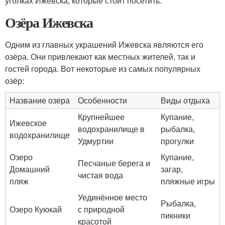
уголках Ижевска, которые стоит посетить.
Озёра Ижевска
Одним из главных украшений Ижевска являются его
озёра. Они привлекают как местных жителей, так и
гостей города. Вот некоторые из самых популярных
озёр:
Название озера
Особенности
Виды отдыха
Крупнейшее
Купание,
Ижевское
водохранилище в
рыбалка,
водохранилище
Удмуртии
прогулки
Озеро
Купание,
Песчаные берега и
Домашний
загар,
чистая вода
пляж
пляжные игры
Уединённое место
Рыбалка,
Озеро Куюкай
с природной
пикники
красотой