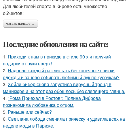
Для любителей спорта в Кирове есть множество
объектов:
читать дальше →
Последние обновления на сайте:
1.
Приходи к нам в прикиде в стиле 90 х и получай
подарки от руки вверх!
2.
Надоело каждый раз листать бесконечные списки
одежды и заново собирать любимый лук по кусочкам?
3.
Хейли бибер снова запустила вирусный тренд в
маникюре и на этот раз обошлось без слепящего глянца.
4.
"Рома Приехал в Ростов": Полина Диброва
познакомила любовника с отцом.
5.
Раньше или сейчас?
6.
Светлана лобода сменила прическу и удивила всех на
неделе моды в Париже.