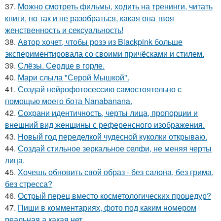
37.
Можно смотреть фильмы, ходить на тренинги, читать
книги, но так и не разобраться, какая она твоя
женственность и сексуальность!
38.
Автор хочет, чтобы розэ из Blackpink больше
экспериментировала со своими причёсками и стилем.
39.
Слёзы. Сердце в горле.
40.
Мари слыла "Серой Мышкой".
41.
Создай нейрофотосессию самостоятельно с
помощью моего бота Nanabanana.
42.
Сохрани идентичность, черты лица, пропорции и
внешний вид женщины с референсного изображения.
43.
Новый год переделкой чудесной куколки открываю.
44.
Создай стильное зеркальное селфи, не меняя черты
лица.
45.
Хочешь обновить свой образ - без салона, без грима,
без стресса?
46.
Острый перец вместо косметологических процедур?
47.
Пиши в комментариях, фото под каким номером
реальная а какая нет.