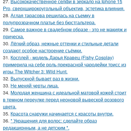
27.
Высококачественное селфи в зеркало на Iphone 15
Pro, сверхширокоугольный объектив, эстетика влияния.
28.
Аглая тарасова решилась на съемку в
полупрозрачном платье без бюстгальтера.
29.
Самое важное в свадебном образе - это не макияж и
прическа.
30.
Лёгкий образ, нежные оттенки и стильные детали
создают особое настроение съёмки.
31.
Косплей - модель Дарья Кравец (Fishy Cosplay)
примерила на себе роль прекрасной чародейки трисс из
игры The Witcher 3: Wild Hunt.
32.
Выпускной бывает раз в жизни.
33.
Не меняй черты лица.
34.
Молодая женщина с идеальной матовой кожей стоит
в темном переулке перед неоновой вывеской розового
цвета.
35.
Красота снаружи начинается с красоты внутри.
36.
* Украшения для волос: сделайте образ
редакционным, а не детским *.