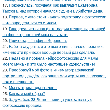
17.
Покрасилась, похудела: как выглядит Екатерина
Тархова, над которой начался суд из-за убийства деда.
18.
Первое, с чего стоит начать подготовку к фотосессии
- это определиться со стилем.
19.
Гиперреалистичная фотография женщины, стоящей
на фоне горного пейзажа на закате.
20.
Прическа, - Глафира Воронова.
21.
Работа студента, и это всего лишь начало практики,
именно эти прически вообще первый раз сделала.
22.
Недавно я провела нейрофотосессию для мамы
моего мужа - и это было настоящее удовольствие!
23.
Преобразуй моё фото в кинематографический
портрет под дождём, сохранив мои черты лица, возраст,
пол и внешность.
24.
Мы смотрим. адм стилист:
25.
Как вам мой образ?
26.
Задумайся. 28-Летняя певица увлекательную
фотосессию провела.