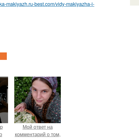
eska-makiyazh.ru-best.com/vidy-makiyazha-i-
ур
Мой ответ на
о
комментарий о том,