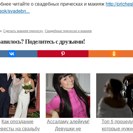
бнее читайте о свадебных прическах и макияж
http://prich
sok/svadebn...
и:
Сделать макияж прическу
,
Свадебные прически и макияж
авилось? Поделитесь с друзьями!
Как опоздание
Ассаламу алейкум!
Топ 5 процед
евесты на свадьбу
Девушки не
которые нужн