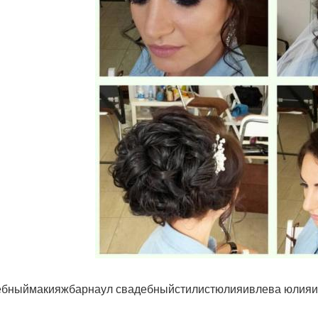
бныймакияжбарнаул свадебныйстилистюлияивлева юлияи