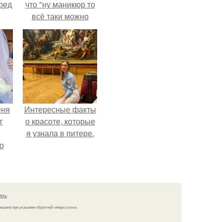
ред
что "ну маникюр то
всё таки можно
было бы сделать.
еня
Интересные факты
т
о красоте, которые
я узнала в питере.
о
язь
решено при указании обратной гиперссылки.