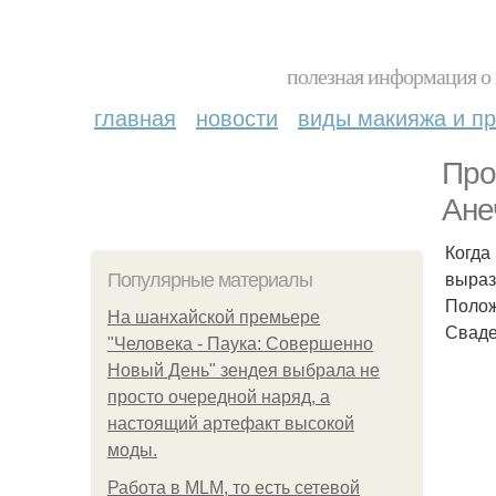
полезная информация о 
главная
новости
виды макияжа и пр
Про
Ане
Когда
выраз
Популярные материалы
Полож
На шанхайской премьере
Сваде
"Человека - Паука: Совершенно
Новый День" зендея выбрала не
просто очередной наряд, а
настоящий артефакт высокой
моды.
Работа в MLM, то есть сетевой