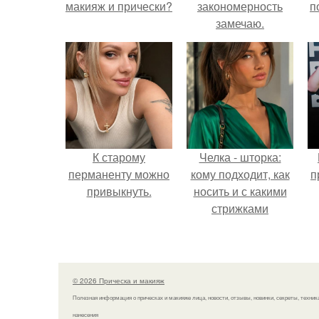
макияж и прически?
закономерность
п
замечаю.
К старому
Челка - шторка:
перманенту можно
кому подходит, как
п
привыкнуть.
носить и с какими
стрижками
сочетать.
© 2026 Прическа и макияж
Полезная информация о прическах и макияже лица, новости, отзывы, новинки, секреты, техник
нанесения