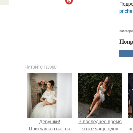
Подро
priche
Категори
Понр
Читайте также
Девушки!
В последнее время
Приглашаю вас на
я всё чаще одну
н