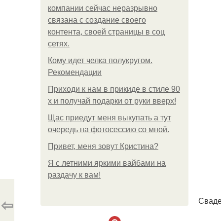
компании сейчас неразрывно
связана с создание своего
контента, своей страницы в соц
сетях.
Кому идет челка полукругом.
Рекомендации
Приходи к нам в прикиде в стиле 90
х и получай подарки от руки вверх!
Щас приедут меня выкупать а тут
очередь на фотосессию со мной.
Привет, меня зовут Кристина?
Я с летними яркими вайбами на
раздачу к вам!
⇦
Сваде