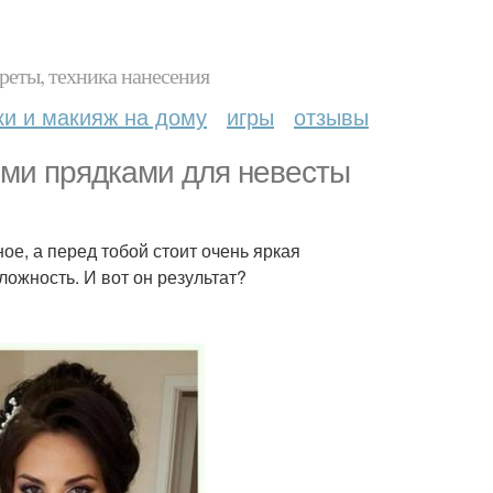
реты, техника нанесения
ки и макияж на дому
игры
отзывы
ыми прядками для невесты
ное, а перед тобой стоит очень яркая
ожность. И вот он результат?