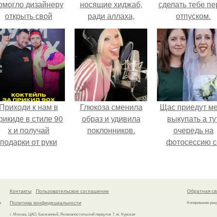
омогло дизайнеру
носящие хиджаб,
сделать тебе пе
открыть свой
ради аллаха,
отпуском.
бренд.
потратьте пару
минут на прочтение
этой статьи!
Приходи к нам в
Глюкоза сменила
Щас приедут м
рикиде в стиле 90
образ и удивила
выкупать а ту
х и получай
поклонников.
очередь на
подарки от руки
фотосессию с
вверх!
мной.
Контакты
Пользовательское соглашение
Обратная св
Политика конфидециальности
а
Копирование раз
г. Москва, ЦАО, Басманный, Яковоапостольский переулок 7, м. Курская