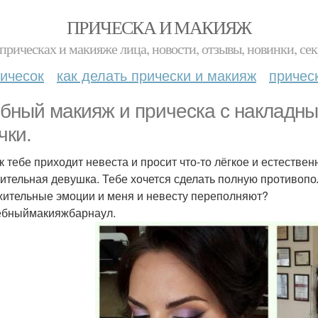
ПРИЧЕСКА И МАКИЯЖ
прическах и макияже лица, новости, отзывы, новинки, сек
ичесок
как делать прически и макияж
причес
бный макияж и прическа с накладн
чки.
 к тебе приходит невеста и просит что-то лёгкое и естествен
ительная девушка. Тебе хочется сделать полную противопол
ительные эмоции и меня и невесту переполняют?
бныймакияжбарнаул.