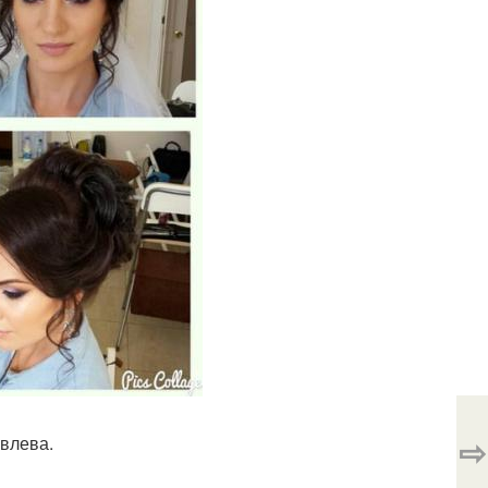
⇨
влева.