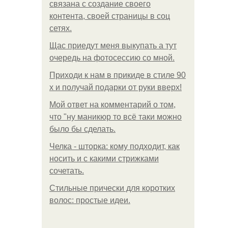
связана с создание своего
контента, своей страницы в соц
сетях.
Щас приедут меня выкупать а тут
очередь на фотосессию со мной.
Приходи к нам в прикиде в стиле 90
х и получай подарки от руки вверх!
Мой ответ на комментарий о том,
что "ну маникюр то всё таки можно
было бы сделать.
Челка - шторка: кому подходит, как
носить и с какими стрижками
сочетать.
Стильные прически для коротких
волос: простые идеи.