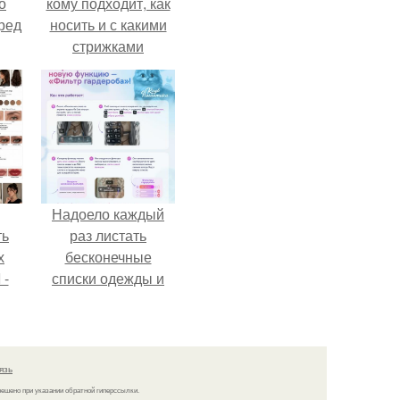
о
кому подходит, как
ред
носить и с какими
стрижками
сочетать.
Надоело каждый
ть
раз листать
х
бесконечные
 -
списки одежды и
юти
заново собирать
любимый лук по
кусочкам?
язь
решено при указании обратной гиперссылки.