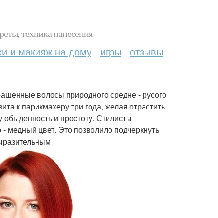
реты, техника нанесения
ки и макияж на дому
игры
отзывы
рашенные волосы природного средне - русого
зита к парикмахеру три года, желая отрастить
 обыденность и простоту. Стилисты
о - медный цвет. Это позволило подчеркнуть
выразительным