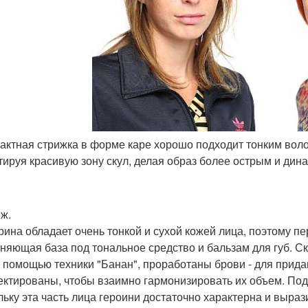
пактная стрижка в форме каре хорошо подходит тонким вол
тируя красивую зону скул, делая образ более острым и дин
ж.
рина обладает очень тонкой и сухой кожей лица, поэтому 
няющая база под тональное средство и бальзам для губ. 
с помощью техники "Банан", проработаны брови - для прид
ектированы, чтобы взаимно гармонизировать их объем. По
льку эта часть лица героини достаточно характерна и выраз