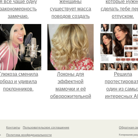
я всё чаще одну
женщины
которые нужн
закономерность
существует масса
сделать тебе пе
замечаю.
поводов создать
отпуском.
торжественный и
праздничный образ.
Глюкоза сменила
Локоны для
Решила
образ и удивила
эффектной
протестирова
поклонников.
мамочки и её
один из самы
обворожительной
интересных AI
дочурки.
промтов для бь
- анализа.
Контакты
Пользовательское соглашение
Обратная св
Политика конфидециальности
а
Копирование раз