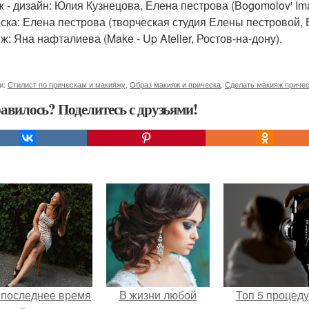
 - дизайн: Юлия Кузнецова, Елена пестрова (Bogomolov' Ima
ска: Елена пестрова (творческая студия Елены пестровой, 
ж: Яна нафталиева (Make - Up Atelier, Ростов-на-дону).
и:
Стилист по прическам и макияжу
,
Образ макияж и прическа
,
Сделать макияж приче
авилось? Поделитесь с друзьями!
 последнее время
В жизни любой
Топ 5 процед