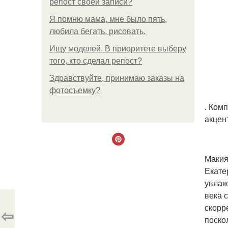
репост своей записи?
Я помню мама, мне было пять,
любила бегать, рисовать.
Ищу моделей. В приоритете выберу
того, кто сделал репост?
Здравствуйте, принимаю заказы на
фотосъемку?
. Ком
акцен
Макия
Екате
увлаж
века 
скорр
⇦
поско