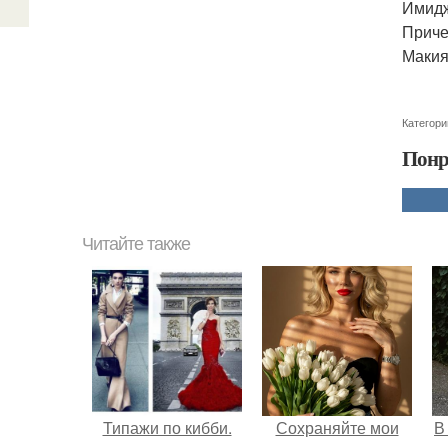
Имидж
Приче
Макия
Категори
Понр
Читайте также
Типажи по кибби.
Сохраняйте мои
В