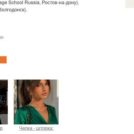
ge School Russia, Ростов-на-дону).
Волгодонск).
ску
ур
Челка - шторка: