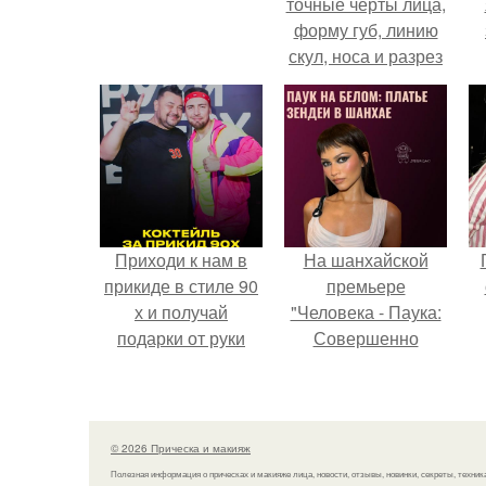
точные черты лица,
форму губ, линию
скул, носа и разрез
глаз.
Приходи к нам в
На шанхайской
прикиде в стиле 90
премьере
х и получай
"Человека - Паука:
подарки от руки
Совершенно
вверх!
Новый День"
зендея выбрала не
просто очередной
наряд, а настоящий
© 2026 Прическа и макияж
артефакт высокой
Полезная информация о прическах и макияже лица, новости, отзывы, новинки, секреты, техник