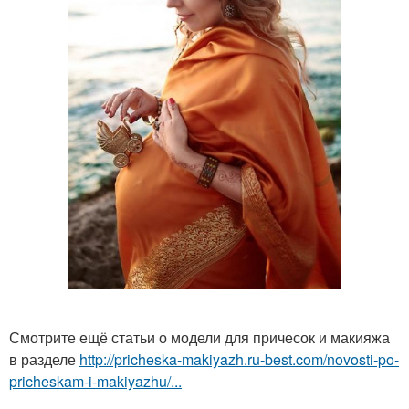
Смотрите ещё статьи о модели для причесок и макияжа
в разделе
http://pricheska-makiyazh.ru-best.com/novosti-po-
pricheskam-i-makiyazhu/...