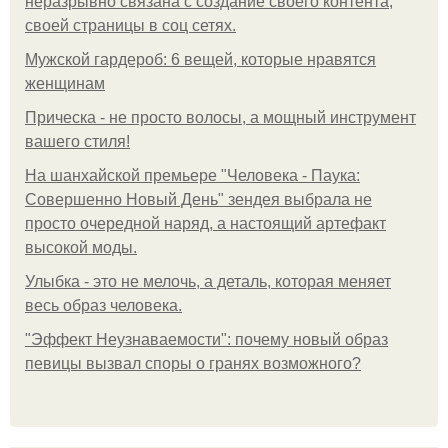
неразрывно связана с создание своего контента,
своей страницы в соц сетях.
Мужской гардероб: 6 вещей, которые нравятся
женщинам
Прическа - не просто волосы, а мощный инструмент
вашего стиля!
На шанхайской премьере "Человека - Паука:
Совершенно Новый День" зендея выбрала не
просто очередной наряд, а настоящий артефакт
высокой моды.
Улыбка - это не мелочь, а деталь, которая меняет
весь образ человека.
"Эффект Неузнаваемости": почему новый образ
певицы вызвал споры о гранях возможного?