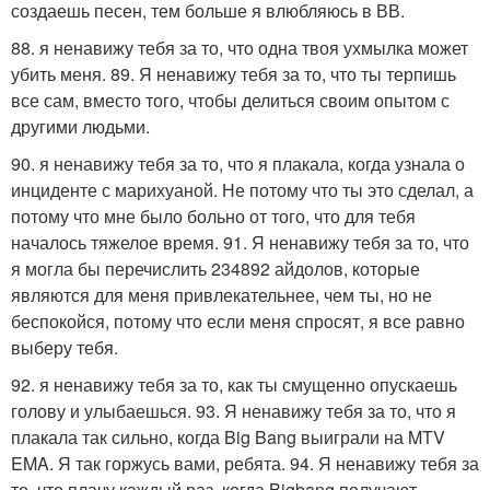
создаешь песен, тем больше я влюбляюсь в ВВ.
88. я ненавижу тебя за то, что одна твоя ухмылка может
убить меня. 89. Я ненавижу тебя за то, что ты терпишь
все сам, вместо того, чтобы делиться своим опытом с
другими людьми.
90. я ненавижу тебя за то, что я плакала, когда узнала о
инциденте с марихуаной. Не потому что ты это сделал, а
потому что мне было больно от того, что для тебя
началось тяжелое время. 91. Я ненавижу тебя за то, что
я могла бы перечислить 234892 айдолов, которые
являются для меня привлекательнее, чем ты, но не
беспокойся, потому что если меня спросят, я все равно
выберу тебя.
92. я ненавижу тебя за то, как ты смущенно опускаешь
голову и улыбаешься. 93. Я ненавижу тебя за то, что я
плакала так сильно, когда Big Bang выиграли на MTV
EMA. Я так горжусь вами, ребята. 94. Я ненавижу тебя за
то, что плачу каждый раз, когда Bigbang получают