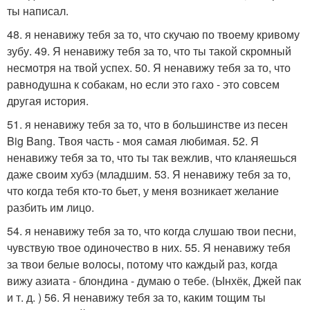
ты написал.
48. я ненавижу тебя за то, что скучаю по твоему кривому
зубу. 49. Я ненавижу тебя за то, что ты такой скромный
несмотря на твой успех. 50. Я ненавижу тебя за то, что
равнодушна к собакам, но если это гахо - это совсем
другая история.
51. я ненавижу тебя за то, что в большинстве из песен
Big Bang. Твоя часть - моя самая любимая. 52. Я
ненавижу тебя за то, что ты так вежлив, что кланяешься
даже своим хубэ (младшим. 53. Я ненавижу тебя за то,
что когда тебя кто-то бьет, у меня возникает желание
разбить им лицо.
54. я ненавижу тебя за то, что когда слушаю твои песни,
чувствую твое одиночество в них. 55. Я ненавижу тебя
за твои белые волосы, потому что каждый раз, когда
вижу азиата - блондина - думаю о тебе. (Ынхёк, Джей пак
и т. д. ) 56. Я ненавижу тебя за то, каким тощим ты