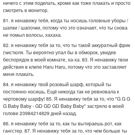
ничего с этим поделать, кроме как тоже плакать и просто
смотреть в монитор.
81. я ненавижу тебя, когда ты носишь головные уборы /
шапки / шапочки, потому что это означает, что ты снова
не помыл волосы, хахаха.
82. я ненавижу тебя за то, что ты такой аккуратный фрик
(чистюля. Ты вероятно упал бы в обморок, увидев
беспорядок в моей комнате, ха-ха. 83. Я ненавижу твои
действия в клипе Haru Haru, потому что это заставляет
меня плакать.
84. я ненавижу твой розовый шарф, который ты
постоянно носишь. Ещё никогда так не ревновала к
чертовому шарфу! 85. Я ненавижу тебя за то, что "G G G
G Baby Baby - GD GD GD Baby Baby" застряло в моей
голове 23984214829 дней назад.
86. я ненавижу тебя за то, как ты вытираешь рот, как
гангстер. 87. Я ненавижу тебя за то, что чем больше ты