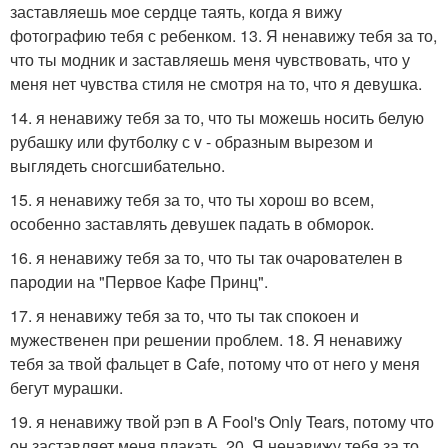
заставляешь мое сердце таять, когда я вижу
фотографию тебя с ребенком. 13. Я ненавижу тебя за то,
что ты модник и заставляешь меня чувствовать, что у
меня нет чувства стиля не смотря на то, что я девушка.
14. я ненавижу тебя за то, что ты можешь носить белую
рубашку или футболку с v - образным вырезом и
выглядеть сногсшибательно.
15. я ненавижу тебя за то, что ты хорош во всем,
особенно заставлять девушек падать в обморок.
16. я ненавижу тебя за то, что ты так очарователен в
пародии на "Первое Кафе Принц".
17. я ненавижу тебя за то, что ты так спокоен и
мужественен при решении проблем. 18. Я ненавижу
тебя за твой фальцет в Cafe, потому что от него у меня
бегут мурашки.
19. я ненавижу твой рэп в A Fool's Only Tears, потому что
он заставляет меня плакать. 20. Я ненавижу тебя за то,