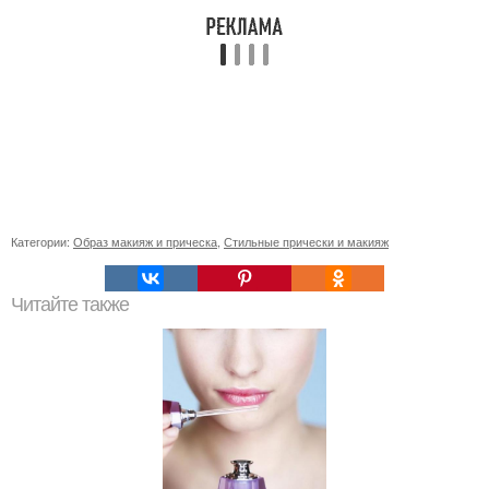
Категории:
Образ макияж и прическа
,
Стильные прически и макияж
Читайте также