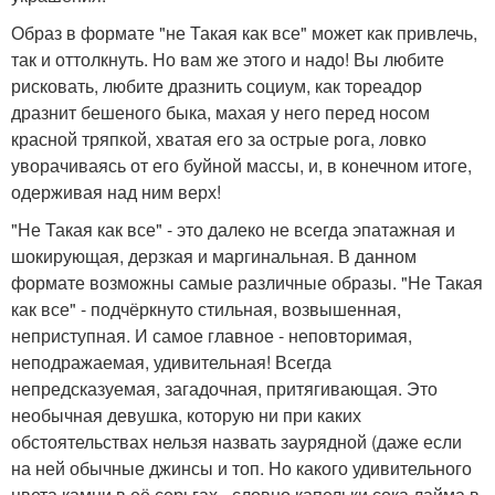
Образ в формате "не Такая как все" может как привлечь,
так и оттолкнуть. Но вам же этого и надо! Вы любите
рисковать, любите дразнить социум, как тореадор
дразнит бешеного быка, махая у него перед носом
красной тряпкой, хватая его за острые рога, ловко
уворачиваясь от его буйной массы, и, в конечном итоге,
одерживая над ним верх!
"Не Такая как все" - это далеко не всегда эпатажная и
шокирующая, дерзкая и маргинальная. В данном
формате возможны самые различные образы. "Не Такая
как все" - подчёркнуто стильная, возвышенная,
неприступная. И самое главное - неповторимая,
неподражаемая, удивительная! Всегда
непредсказуемая, загадочная, притягивающая. Это
необычная девушка, которую ни при каких
обстоятельствах нельзя назвать заурядной (даже если
на ней обычные джинсы и топ. Но какого удивительного
цвета камни в её серьгах - словно капельки сока лайма в