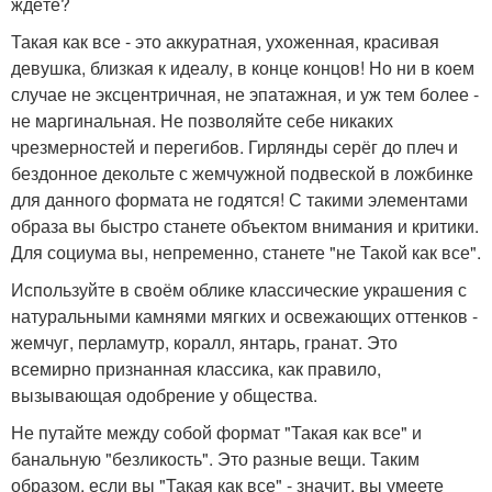
ждёте?
Такая как все - это аккуратная, ухоженная, красивая
девушка, близкая к идеалу, в конце концов! Но ни в коем
случае не эксцентричная, не эпатажная, и уж тем более -
не маргинальная. Не позволяйте себе никаких
чрезмерностей и перегибов. Гирлянды серёг до плеч и
бездонное декольте с жемчужной подвеской в ложбинке
для данного формата не годятся! С такими элементами
образа вы быстро станете объектом внимания и критики.
Для социума вы, непременно, станете "не Такой как все".
Используйте в своём облике классические украшения с
натуральными камнями мягких и освежающих оттенков -
жемчуг, перламутр, коралл, янтарь, гранат. Это
всемирно признанная классика, как правило,
вызывающая одобрение у общества.
Не путайте между собой формат "Такая как все" и
банальную "безликость". Это разные вещи. Таким
образом, если вы "Такая как все" - значит, вы умеете