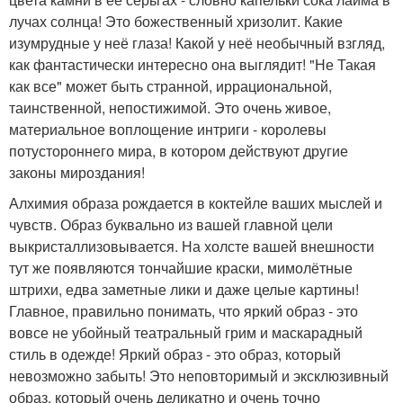
лучах солнца! Это божественный хризолит. Какие
изумрудные у неё глаза! Какой у неё необычный взгляд,
как фантастически интересно она выглядит! "Не Такая
как все" может быть странной, иррациональной,
таинственной, непостижимой. Это очень живое,
материальное воплощение интриги - королевы
потустороннего мира, в котором действуют другие
законы мироздания!
Алхимия образа рождается в коктейле ваших мыслей и
чувств. Образ буквально из вашей главной цели
выкристаллизовывается. На холсте вашей внешности
тут же появляются тончайшие краски, мимолётные
штрихи, едва заметные лики и даже целые картины!
Главное, правильно понимать, что яркий образ - это
вовсе не убойный театральный грим и маскарадный
стиль в одежде! Яркий образ - это образ, который
невозможно забыть! Это неповторимый и эксклюзивный
образ, который очень деликатно и очень точно