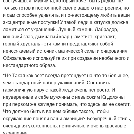
соскучишься! Мужчина, который хочет быть рядом, не
только готов к постоянной смене вашего настроения, но
и сам способен удивлять, и по-настоящему любить ваши
эксцентричные поступки! У такой леди шкатулка должна
ломиться от украшений. Лунный камень, Лабрадор,
кошачий глаз, дымчатый кварц, аметист, хризолит,
горный хрусталь - эти камни представляют собой
неиссякаемый источник магической силы и очарования.
Обязательно используйте их при создании необычного и
нестандартного образа.
"Не Такая как все" всегда претендует на что-то большее,
чем стандартный набор ухаживаний. Составить
гармоничную пару с такой леди очень непросто. И
неуверенные в себе мужчины с невысоким IQ должны
при первом же взгляде понимать, что здесь им не светит.
Что должно быть в вашем облике такого, чтобы
окружающие поняли ваши амбиции? Безупречный стиль,
очевидная ухоженность, нетипичные и очень красивые
украшения.