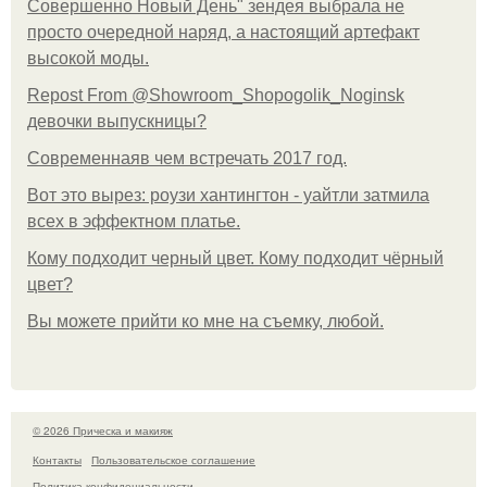
Совершенно Новый День" зендея выбрала не
просто очередной наряд, а настоящий артефакт
высокой моды.
Repost From @Showroom_Shopogolik_Noginsk
девочки выпускницы?
Современнаяв чем встречать 2017 год.
Вот это вырез: роузи хантингтон - уайтли затмила
всех в эффектном платьe.
Кому подходит черный цвет. Кому подходит чёрный
цвет?
Вы можете прийти ко мне на съемку, любой.
© 2026 Прическа и макияж
Контакты
Пользовательское соглашение
Политика конфидециальности