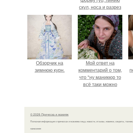
скул, носа и разрез
глаз.
э
Обзорчик на
Мой ответ на
зимнюю курн.
комментарий о том,
п
что "ну маникюр то
всё таки можно
было бы сделать.
© 2026 Прическа и макияж
Полезная информация о прическах и макияже лица, новости, отзывы, новинки, секреты, техник
нанесения