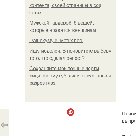
контента, своей страницы в соц
сетях.
Мужской гардероб: 6 вещей,
которые нравятся женщинам
Dafunkystyle. Matrix neo.
Ищу моделей. В приоритете выберу
того, кто сделал репост?
Сохраняйте мои точные черты
лица, форму губ, линию скул, носа и
разрез глаз.
Появи
выпря
⇦