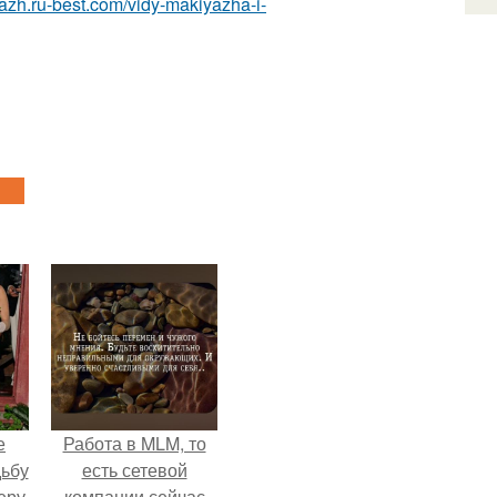
yazh.ru-best.com/vidy-makiyazha-i-
е
Работа в MLM, то
дьбу
есть сетевой
еру
компании сейчас