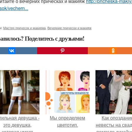
итайте о вечерних прическах и макияж
http://pricheska-maki
sok/vechern...
и:
Мастер причесок и макияжа
,
Вечерние прически и макияж
авилось? Поделитесь с друзьями!
тильная девушка -
Мы определяем
Как опоздани
это девушка,
цветотип.
невесты на сва
которая умеет
помогло дизайн