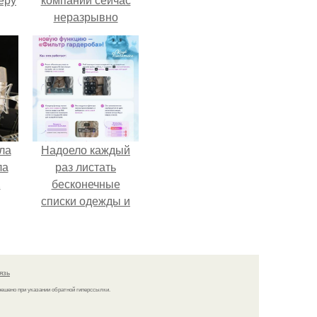
неразрывно
связана с создание
своего контента,
своей страницы в
соц сетях.
ла
Надоело каждый
ла
раз листать
.
бесконечные
списки одежды и
заново собирать
любимый лук по
кусочкам?
язь
решено при указании обратной гиперссылки.