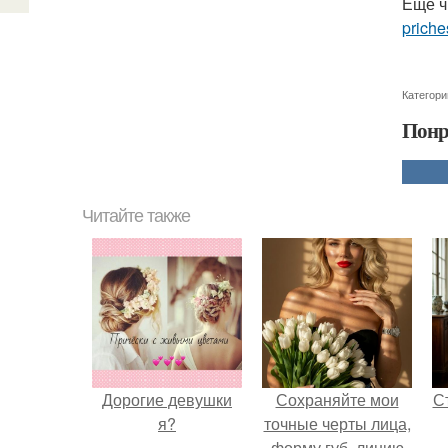
Ещё ч
priche
Категори
Понр
Читайте также
Дорогие девушки
Сохраняйте мои
С
я?
точные черты лица,
форму губ, линию