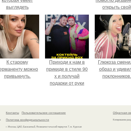
выглядеть
открыть свой
привлекательно и
бренд.
легантно в любои
ситуации.
К старому
Приходи к нам в
Глюкоза смени
ерманенту можно
прикиде в стиле 90
образ и удиви
привыкнуть.
х и получай
поклонников
подарки от руки
вверх!
Контакты
Пользовательское соглашение
Обратная св
Политика конфидециальности
а
Копирование раз
г. Москва, ЦАО, Басманный, Яковоапостольский переулок 7, м. Курская