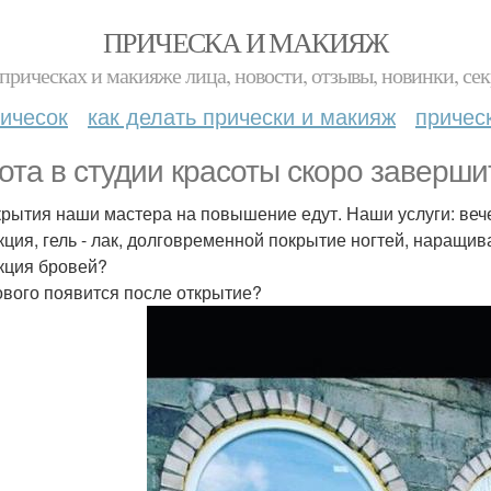
ПРИЧЕСКА И МАКИЯЖ
прическах и макияже лица, новости, отзывы, новинки, сек
ичесок
как делать прически и макияж
причес
ота в студии красоты скоро заверши
крытия наши мастера на повышение едут. Наши услуги: веч
кция, гель - лак, долговременной покрытие ногтей, наращи
кция бровей?
ового появится после открытие?