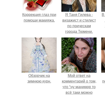
Коррекция глаз при
Я Таня Гилева -
В
помощи макияжа.
визажист и стилист
по прическам
города Тюмени.
Обзорчик на
Мой ответ на
зимнюю курн.
комментарий о том,
п
что "ну маникюр то
всё таки можно
было бы сделать.