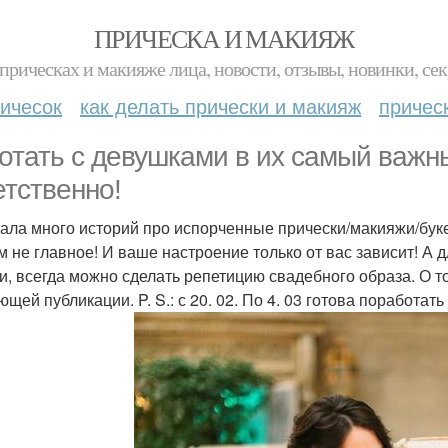
ПРИЧЕСКА И МАКИЯЖ
прическах и макияже лица, новости, отзывы, новинки, сек
ичесок
как делать прически и макияж
причес
отать с девушками в их самый важны
етственно!
ла много историй про испорченные прически/макияжи/букет
м не главное! И ваше настроение только от вас зависит! А 
и, всегда можно сделать репетицию свадебного образа. О т
ющей публикации. P. S.: с 20. 02. По 4. 03 готова поработат