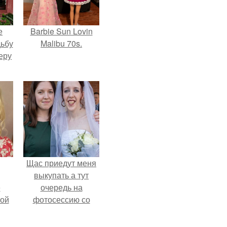
е
Barbie Sun Lovin
дьбу
Malibu 70s.
еру
Щас приедут меня
выкупать а тут
ё
очередь на
ой
фотосессию со
мной.