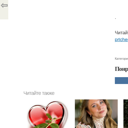
⇦
.
Читай
priche
Категори
Понр
Читайте также