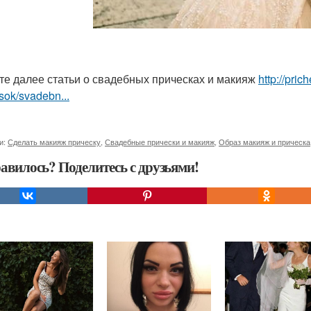
те далее статьи о свадебных прическах и макияж
http://pri
sok/svadebn...
и:
Сделать макияж прическу
,
Свадебные прически и макияж
,
Образ макияж и прическа
авилось? Поделитесь с друзьями!