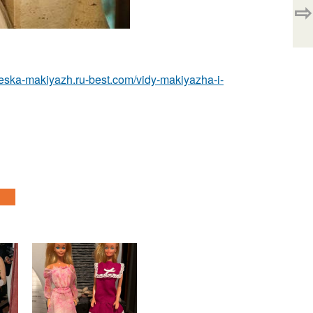
⇨
cheska-makiyazh.ru-best.com/vidy-makiyazha-i-