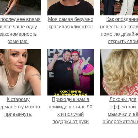
 последнее время
Моя самая безумно
Как опоздани
я всё чаще одну
красивая клиентка!
невесты на сва
закономерность
помогло дизайн
замечаю.
открыть свой
бренд.
К старому
Приходи к нам в
Локоны для
ерманенту можно
прикиде в стиле 90
эффектной
привыкнуть.
х и получай
мамочки и е
подарки от руки
обворожительн
вверх!
дочурки.