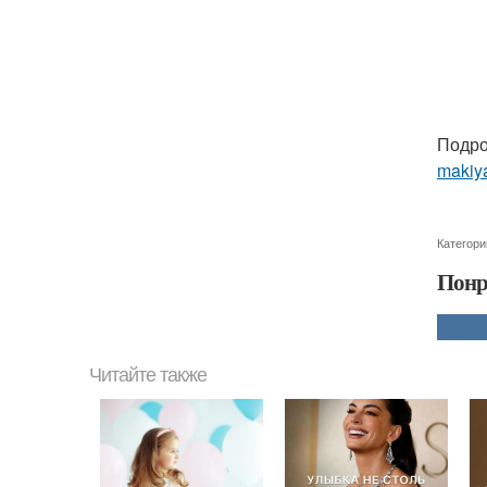
Подро
makiya
Категори
Понр
Читайте также