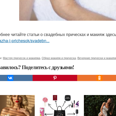
бнее читайте статьи о свадебных прическах и макияж здес
zha-i-prichesok/svadebn...
и:
Мастер причесок и макияжа
,
Образ макияж и прическа
,
Вечерние прически и макияж
авилось? Поделитесь с друзьями!