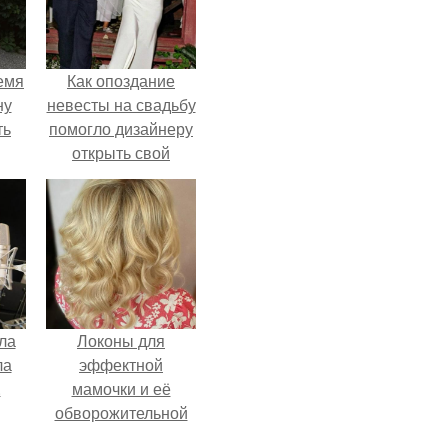
емя
Как опоздание
ну
невесты на свадьбу
ть
помогло дизайнеру
открыть свой
бренд.
ла
Локоны для
ла
эффектной
.
мамочки и её
обворожительной
дочурки.