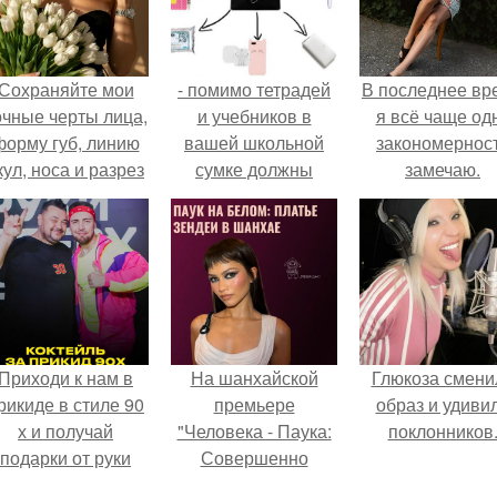
Сохраняйте мои
- помимо тетрадей
В последнее вр
очные черты лица,
и учебников в
я всё чаще од
форму губ, линию
вашей школьной
закономернос
кул, носа и разрез
сумке должны
замечаю.
глаз.
лежать еще
несколько вещиц,
которые
безусловно
пригодятся в
школе.
Приходи к нам в
На шанхайской
Глюкоза смени
рикиде в стиле 90
премьере
образ и удиви
х и получай
"Человека - Паука:
поклонников
подарки от руки
Совершенно
вверх!
Новый День"