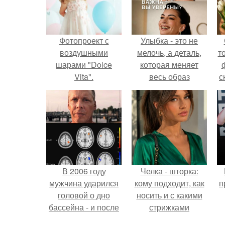
Фотопроект с
Улыбка - это не
воздушными
мелочь, а деталь,
т
шарами "Dolce
которая меняет
Vita".
весь образ
с
человека.
В 2006 году
Челка - шторка:
мужчина ударился
кому подходит, как
п
головой о дно
носить и с какими
бассейна - и после
стрижками
этого его жизнь
сочетать.