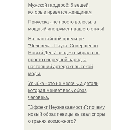
Мужской гардероб: 6 вещей,
которые нравятся женщинам
Прическа - не просто волосы, а
мощный инструмент вашего стиля!
На шанхайской премьере
"Человека - Паука: Совершенно
Новый День" зендея выбрала не
просто очередной наряд, а
настоящий артефакт высокой
моды.
Улыбка - это не мелочь, а деталь,
которая меняет весь образ
человека.
"Эффект Неузнаваемости": почему
новый образ певицы вызвал споры
о гранях возможного?