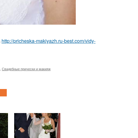
ь
http://pricheska-makiyazh.ru-best.com/vidy-
,
Свадебные прически и макияж