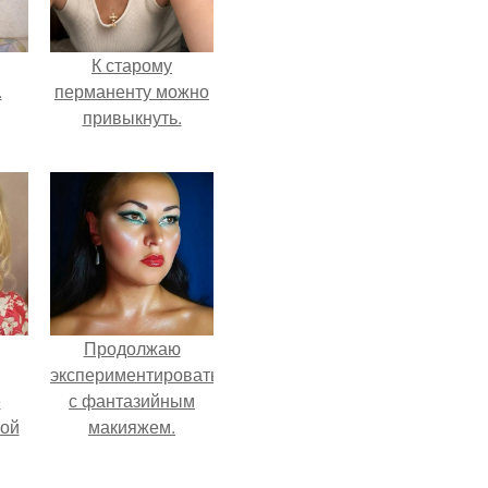
К старому
.
перманенту можно
привыкнуть.
Продолжаю
экспериментировать
ё
с фантазийным
ой
макияжем.