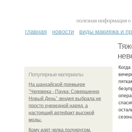
полезная информация о 
главная
новости
виды макияжа и пр
Тяж
нев
Когда
вечер
Популярные материалы
пятка
На шанхайской премьере
безуп
"Человека - Паука: Совершенно
опера
Новый День" зендея выбрала не
спаси
просто очередной наряд, а
остал
настоящий артефакт высокой
сезон
моды.
Кому идет челка полукругом.