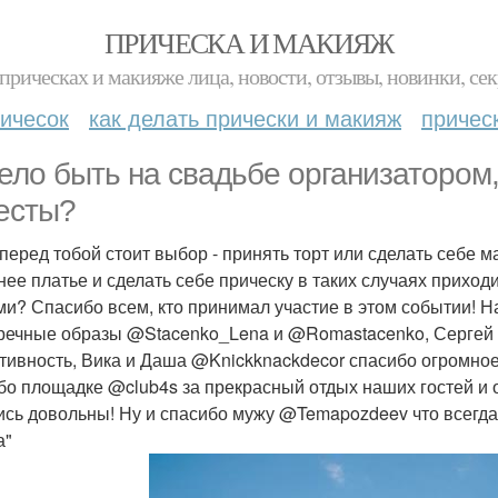
ПРИЧЕСКА И МАКИЯЖ
прическах и макияже лица, новости, отзывы, новинки, сек
ичесок
как делать прически и макияж
причес
ело быть на свадьбе организатором,
есты?
 перед тобой стоит выбор - принять торт или сделать себе м
нее платье и сделать себе прическу в таких случаях приходи
ми? Спасибо всем, кто принимал участие в этом событии! Н
речные образы @Stacenko_Lena и @Romastacenko, Сергей @
тивность, Вика и Даша @Knickknackdecor спасибо огромное 
бо площадке @club4s за прекрасный отдых наших гостей и 
ись довольны! Ну и спасибо мужу @Temapozdeev что всегда
а"