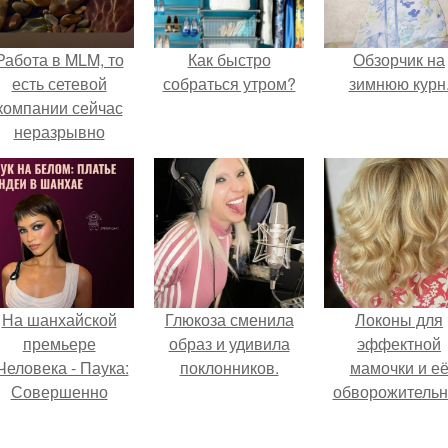
Работа в MLM, то
Как быстро
Обзорчик на
есть сетевой
собраться утром?
зимнюю курн
компании сейчас
неразрывно
вязана с создание
своего контента,
своей страницы в
соц сетях.
На шанхайской
Глюкоза сменила
Локоны для
премьере
образ и удивила
эффектной
Человека - Паука:
поклонников.
мамочки и е
Совершенно
обворожительн
Новый День"
дочурки.
ендея выбрала не