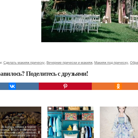
и:
Сделать макияж прическу
,
Вечерние прически и макияж
,
Макияж под прическу
,
Обра
авилось? Поделитесь с друзьями!