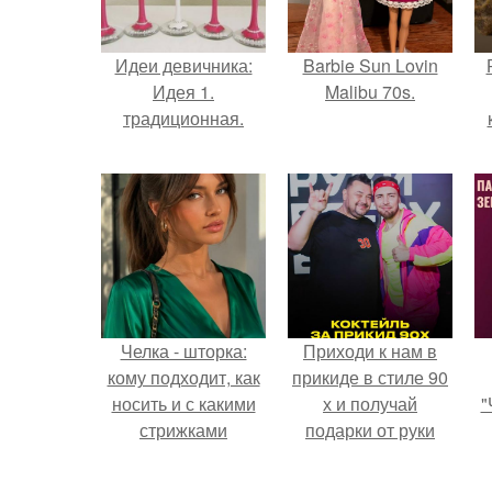
Идеи девичника:
Barbie Sun Lovin
Идея 1.
Malibu 70s.
традиционная.
с
Челка - шторка:
Приходи к нам в
кому подходит, как
прикиде в стиле 90
носить и с какими
х и получай
"
стрижками
подарки от руки
сочетать.
вверх!
з