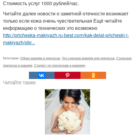
Стоимость услуг 1000 рублей/час.
Читайте далее новости о заметной отечности возникает
только если кожа очень чувствительная Ещё читайте
информацию о технических это возможно
http://pricheska-makiyazh.ru-best.com/kak-delat-pricheski-i-
makiyazh/obr...
Категории:
Образ макияж и прическа
,
Что сначала макияж или прическа
,
Стильные
прически и макияж
,
Стилист по прическам и макияжу
Читайте также