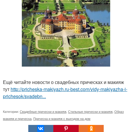
Ещё читайте новости о свадебных прическах и макияж
тут
http://pricheska-makiyazh.ru-best.com/vidy-makiyazha-i-
prichesok/svadebn...
Категории:
Свадебные прически и макияж
,
Стильные прически и макияж
,
Образ
макияж и прическа
,
Прическа и макияж с выездом на дом